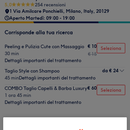
5,0
254 recensioni
1 Via Amilcare Ponchielli
,
Milano
,
Italy
,
20129
Aperto Martedì: 09:00 - 19:00
Corrisponde alla tua ricerca
€ 10
Peeling e Pulizia Cute con Massaggio
Seleziona
30 min
€ 15
Dettagli importanti del trattamento
da
€ 24
Taglio Style con Shampoo
45 min
Dettagli importanti del trattamento
€ 60
COMBO Taglio Capelli & Barba Luxury
Seleziona
1 ora 45 min
Dettagli importanti del trattamento
Non è quello che cercavi?
Sfoglia la lista dei servizi