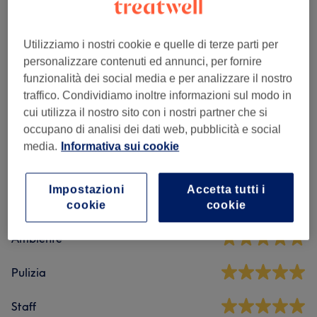
Barba E Capelli Uomo
(
9
)
da € 5
Utilizziamo i nostri cookie e quelle di terze parti per
personalizzare contenuti ed annunci, per fornire
Trattamenti Specifici Per Capelli
(
1
)
€ 10
funzionalità dei social media e per analizzare il nostro
traffico. Condividiamo inoltre informazioni sul modo in
cui utilizza il nostro sito con i nostri partner che si
Recensioni salone
occupano di analisi dei dati web, pubblicità e social
media.
Informativa sui cookie
5,0
Impostazioni
Accetta tutti i
254 recensioni
cookie
cookie
Ambiente
Pulizia
Staff