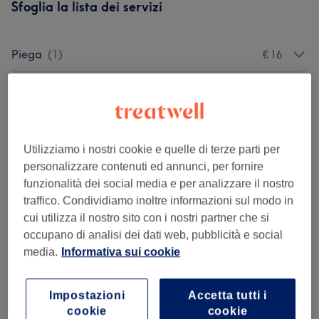
Sfoglia la lista dei servizi
Piega
(
1
)
€ 16
Taglio
(
4
)
da € 15
Colore
(
1
)
€ 40
Utilizziamo i nostri cookie e quelle di terze parti per
Effetti Luce
(
1
)
da € 75
personalizzare contenuti ed annunci, per fornire
funzionalità dei social media e per analizzare il nostro
Bambini E Bambine
(
1
)
€ 10
traffico. Condividiamo inoltre informazioni sul modo in
cui utilizza il nostro sito con i nostri partner che si
Barba E Capelli Uomo
(
3
)
da € 10
occupano di analisi dei dati web, pubblicità e social
media.
Informativa sui cookie
Il nostro lavoro
Tocca l'immagine per vedere più dettagli
Impostazioni
Accetta tutti i
cookie
cookie