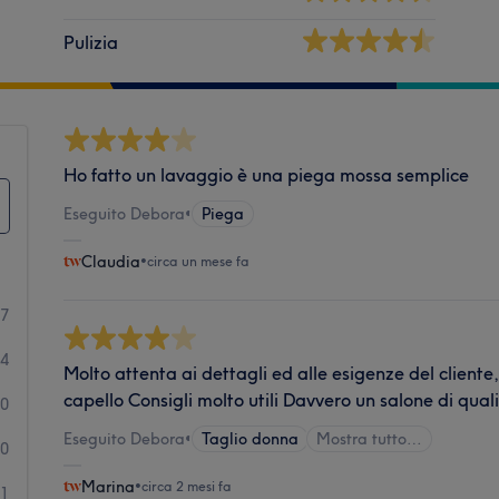
Pulizia
Ho fatto un lavaggio è una piega mossa semplice
Eseguito Debora
•
Piega
Claudia
•
circa un mese fa
17
4
Molto attenta ai dettagli ed alle esigenze del cliente
capello Consigli molto utili Davvero un salone di qual
0
Eseguito Debora
•
Taglio donna
Mostra tutto…
0
Marina
•
circa 2 mesi fa
1