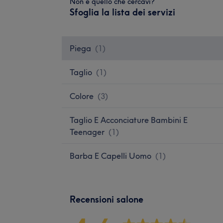
Non è quello che cercavi?
Sfoglia la lista dei servizi
Piega
(
1
)
Taglio
(
1
)
Colore
(
3
)
Taglio E Acconciature Bambini E
Teenager
(
1
)
Barba E Capelli Uomo
(
1
)
Recensioni salone