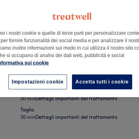
mo i nostri cookie e quelle di terze parti per personalizzare cont
per fornire funzionalità dei social media e per analizzare il nostro
taly
,
40128
amo inoltre informazioni sul modo in cui utilizza il nostro sito co
he si occupano di analisi dei dati web, pubblicità e social
nformativa sui cookie
Piega
30 min
Dettagli importanti del trattamento
Impostazioni cookie
Accetta tutti i cookie
Taglio Bimbo
30 min
Dettagli importanti del trattamento
Taglio
30 min
Dettagli importanti del trattamento