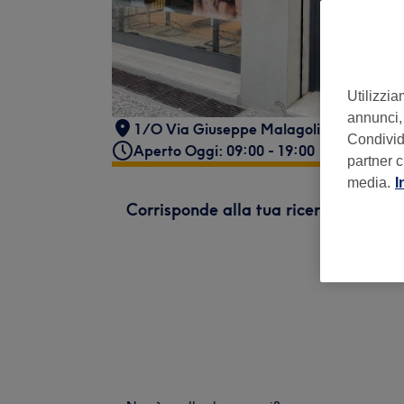
Utilizzia
annunci, 
1/O Via Giuseppe Malagoli
,
Bologna
,
I
Condividi
Aperto Oggi: 09:00 - 19:00
partner c
media.
I
Corrisponde alla tua ricerca