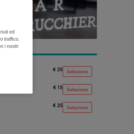
enuti ed
 traffico.
n i nostri
€ 25
Seleziona
€ 15
Seleziona
€ 25
Seleziona