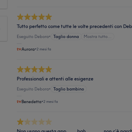
Tutto perfetto come tutte le volte precedenti con De
e
Eseguito Debora
•
Taglio donna
Mostra tutto…
Aurora
•
2 mesi fa
Professionali e attenti alle esigenze
Eseguito Debora
•
Taglio bambino
Benedetta
•
2 mesi fa
Non usano questa app…….bah……….. non c’è parc