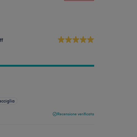
ff
acciglia
Recensione verificata