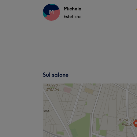
Michela
M
Estetista
Sul salone