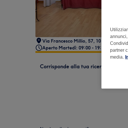
Utilizzia
annunci, 
Via Francesco Millio, 57, 10141 Torino TO
Condividi
Aperto Martedì: 09:00 - 19:00
partner c
media.
I
Corrisponde alla tua ricerca