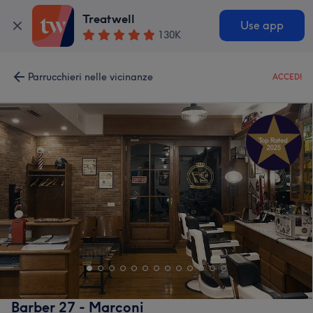
Treatwell
Use app
130K
Parrucchieri nelle vicinanze
ACCEDI
Barber 27 - Marconi