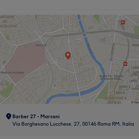
Capelli
Professionale
31
Eccezionale
17
Esperto/a
16
Competente
16
Barber 27 - Marconi
Via Borghesano Lucchese, 27, 00146 Roma RM, Italia