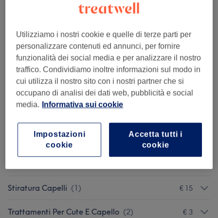
Dettagli importanti del trattamento
€ 22
shampo taglio e barba a macchinetta
Seleziona
30 min
Utilizziamo i nostri cookie e quelle di terze parti per
Dettagli importanti del trattamento
personalizzare contenuti ed annunci, per fornire
funzionalità dei social media e per analizzare il nostro
Mostra altri 4 servizi che corrispondono...
traffico. Condividiamo inoltre informazioni sul modo in
cui utilizza il nostro sito con i nostri partner che si
occupano di analisi dei dati web, pubblicità e social
Non è quello che cercavi?
media.
Informativa sui cookie
Sfoglia la lista dei servizi
Impostazioni
Accetta tutti i
Barba
(
6
)
da € 5
cookie
cookie
Piega
(
1
)
€ 7
Stiratura Capelli
(
1
)
€ 15
Trattamenti Per Cute E Capello
(
2
)
€ 3