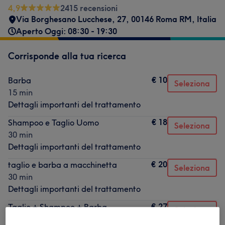
4,9
2415 recensioni
Via Borghesano Lucchese, 27, 00146 Roma RM, Italia
Aperto Oggi: 08:30 - 19:30
Corrisponde alla tua ricerca
€ 10
Barba
Seleziona
15 min
Dettagli importanti del trattamento
€ 18
Shampoo e Taglio Uomo
Seleziona
30 min
Dettagli importanti del trattamento
€ 20
taglio e barba a macchinetta
Seleziona
30 min
Dettagli importanti del trattamento
€ 27
Taglio + Shampoo + Barba
Seleziona
45 min