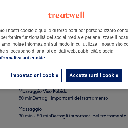
mo i nostri cookie e quelle di terze parti per personalizzare cont
per fornire funzionalità dei social media e per analizzare il nostro
O
,
40127
amo inoltre informazioni sul modo in cui utilizza il nostro sito co
he si occupano di analisi dei dati web, pubblicità e social
nformativa sui cookie
Rituale Terre Lontane - Scrub e Massaggio
Impostazioni cookie
Accetta tutti i cookie
1 ora
Dettagli importanti del trattamento
Massaggio Viso Kobido
50 min
Dettagli importanti del trattamento
Massaggio
30 min - 50 min
Dettagli importanti del trattamento