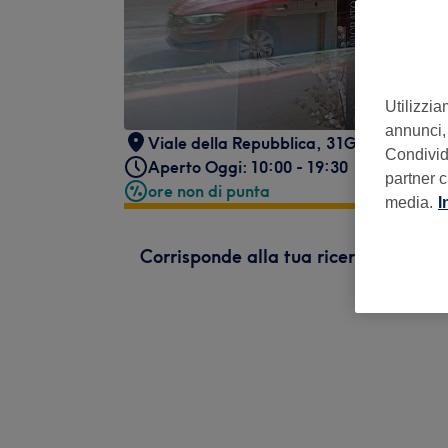
Utilizzia
annunci, 
Viale della Repubblica, 31G
,
Bologna B
Condividi
Aperto Oggi: 10:00 - 19:30
partner c
ore non di punta
media.
I
Corrisponde alla tua ricerca