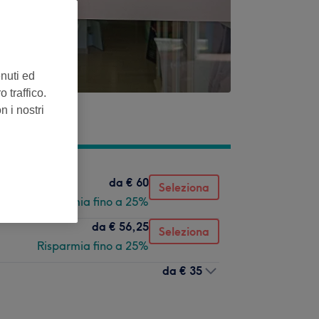
enuti ed
 traffico.
n i nostri
da
€ 60
Seleziona
Risparmia fino a 25%
da
€ 56,25
Seleziona
Risparmia fino a 25%
da
€ 35