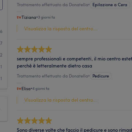
Trattamento effettuato da Donatella
•
Epilazione a Cera
Tiziana
•
3 giorni fa
Visualizza la risposta del centro...
16
17
2
sempre professionali e competenti, il mio centro estet
perché è letteralmente dietro casa
1
Trattamento effettuato da Donatella
•
Pedicure
1
Elisa
•
4 giorni fa
Visualizza la risposta del centro...
e
Sono diverse volte che faccio il pedicure e sono rim