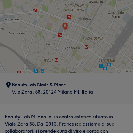
Cosa dicono i nostri clienti di Elena
Professionale
14
Preciso/a
13
Competente
12
Professionale
12
Preciso/a
11
Buona attenzione ai dettagli
10
BeautyLab Nails & More
V.le Zara, 58, 20124 Milano MI, Italia
Beauty Lab Milano, è un centro estetico situato in
Viale Zara 58. Dal 2013, Francesco assieme ai suoi
collaboratori, si prende cura di viso e corpo con