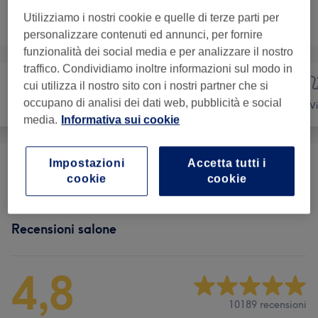
Non è quello che cercavi?
Utilizziamo i nostri cookie e quelle di terze parti per
Sfoglia la lista dei servizi
personalizzare contenuti ed annunci, per fornire
funzionalità dei social media e per analizzare il nostro
traffico. Condividiamo inoltre informazioni sul modo in
cui utilizza il nostro sito con i nostri partner che si
occupano di analisi dei dati web, pubblicità e social
Unghie
Depilazione
Vi
media.
Informativa sui cookie
Impostazioni
Accetta tutti i
Epilazione
(
35
)
da € 5
cookie
cookie
Recensioni salone
4,8
10189 recensioni