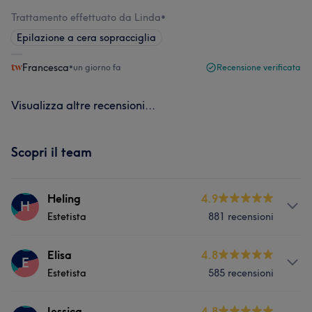
Trattamento effettuato da Linda
•
Epilazione a cera sopracciglia
Francesca
•
un giorno fa
Recensione verificata
Visualizza altre recensioni...
Scopri il team
Heling
4.9
H
Estetista
881 recensioni
Servizi
Elisa
4.8
E
Estetista
585 recensioni
Viso
Unghie
Massaggio
Servizi
Jessica
4.8