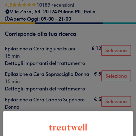
4,8
10189 recensioni
V.le Zara, 58, 20124 Milano MI, Italia
Aperto Oggi: 09:00 - 21:00
Corrisponde alla tua ricerca
€ 12
Epilazione a Cera Inguine bikini
Seleziona
15 min
Dettagli importanti del trattamento
€ 5
Epilazione a Cera Sopracciglia Donna
Seleziona
15 min
Dettagli importanti del trattamento
€ 5
Epilazione a Cera Labbro Superiore
Seleziona
Donna
15 min
Dettagli importanti del trattamento