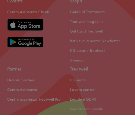
Contatti
Scopri
Centro Assistenza Clienti
Guida ai Trattamenti
Treatwell magazine
Gift Card Treatwell
Iscriviti alla nostra Newsletter
Il Glossario Treatwell
Sitemap
Partner
Treatwell
Diventa partner
Chi siamo
Centro Assistenza
Lavora con noi
Centro assistenza Treatwell Pro
Legale e GDPR
Impostazioni cookie
© 2026 Treatwell IT s.r.l.