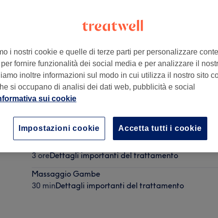
mo i nostri cookie e quelle di terze parti per personalizzare cont
per fornire funzionalità dei social media e per analizzare il nostro
lia
amo inoltre informazioni sul modo in cui utilizza il nostro sito co
he si occupano di analisi dei dati web, pubblicità e social
nformativa sui cookie
Beauty Start
3 ore 15 min
Dettagli importanti del trattamento
Impostazioni cookie
Accetta tutti i cookie
Colore + Piega - Massaggio Cranio-Cervicale-Viso
3 ore
Dettagli importanti del trattamento
Massaggio Gambe
30 min
Dettagli importanti del trattamento