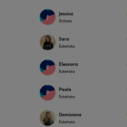
Jessica
J
Stilista
Sara
Estetista
Eleonora
E
Estetista
Paola
P
Estetista
Domiziana
Estetista