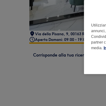
Utilizzia
annunci, 
Via della Pisana, 9, 00163 Roma RM, Ita
Condividi
Aperto Domani: 09:00 - 19:00
partner c
media.
I
Corrisponde alla tua ricerca