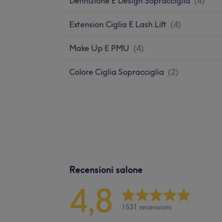
Definizione E Design Sopracciglia
(
4
)
Extension Ciglia E Lash Lift
(
4
)
Make Up E PMU
(
4
)
Colore Ciglia Sopracciglia
(
2
)
Recensioni salone
4,8
1531 recensioni