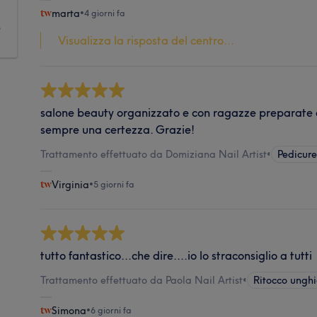
marta
•
4 giorni fa
e
Visualizza la risposta del centro...
salone beauty organizzato e con ragazze preparate e
sempre una certezza. Grazie!
Trattamento effettuato da Domiziana Nail Artist
•
Pedicur
Virginia
•
5 giorni fa
tutto fantastico...che dire....io lo straconsiglio a tutti
Trattamento effettuato da Paola Nail Artist
•
Ritocco ungh
Simona
•
6 giorni fa