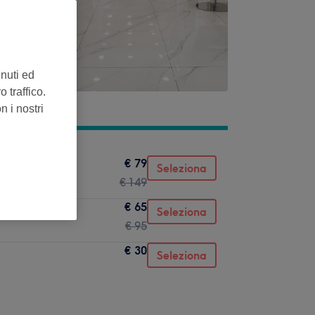
enuti ed
 traffico.
n i nostri
€ 79
Seleziona
€ 149
€ 65
Seleziona
€ 95
€ 30
Seleziona