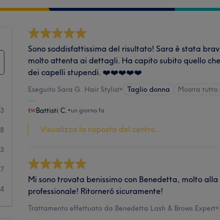
Sono soddisfattissima del risultato! Sara è stata brav
molto attenta ai dettagli. Ha capito subito quello ch
dei capelli stupendi. ❤️❤️❤️❤️❤️
Eseguito Sara G. Hair Stylist
•
Taglio donna
Mostra tutt
23
Battisti C.
•
un giorno fa
Visualizza la risposta del centro...
88
23
7
Mi sono trovata benissimo con Benedetta, molto all
14
professionale! Ritorneró sicuramente!
Trattamento effettuato da Benedetta Lash & Brows Expert
•