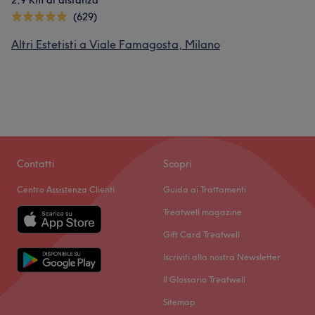
2,9 Km di distanza
(629)
Altri Estetisti a Viale Famagosta, Milano
Contatti
Scopri
Centro Assistenza Clienti
Guida ai Trattamenti
Treatwell magazine
Gift Card Treatwell
Iscriviti alla nostra Newsletter
Il Glossario Treatwell
Sitemap