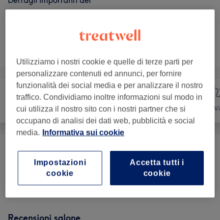
Dettagli importanti del
trattamento
Non è quello che cercavi?
Sfoglia la lista dei servizi
Utilizziamo i nostri cookie e quelle di terze parti per
personalizzare contenuti ed annunci, per fornire
funzionalità dei social media e per analizzare il nostro
traffico. Condividiamo inoltre informazioni sul modo in
Unghie
Depilazione
Vi
cui utilizza il nostro sito con i nostri partner che si
occupano di analisi dei dati web, pubblicità e social
media.
Informativa sui cookie
Epilazione
(
8
)
da € 8
Impostazioni
Accetta tutti i
cookie
cookie
Epilazione Laser Triband
(
4
)
da € 1
Recensioni salone