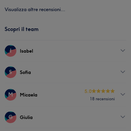
Visualizza altre recensioni...
Scopri il team
I
Isabel
Servizi
S
Sofia
Viso
Corpo
Unghie
Massaggio
Servizi
5.0
M
Micaela
Depilazione
18 recensioni
Viso
Corpo
Unghie
Massaggio
Servizi
G
Depilazione
Giulia
Viso
Corpo
Unghie
Massaggio