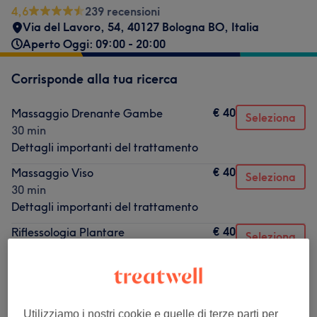
4,6
239 recensioni
Via del Lavoro, 54, 40127 Bologna BO, Italia
Aperto Oggi: 09:00 - 20:00
Corrisponde alla tua ricerca
€ 40
Massaggio Drenante Gambe
Seleziona
30 min
Dettagli importanti del trattamento
€ 40
Massaggio Viso
Seleziona
30 min
Dettagli importanti del trattamento
€ 40
Riflessologia Plantare
Seleziona
30 min
Dettagli importanti del trattamento
Non è quello che cercavi?
Utilizziamo i nostri cookie e quelle di terze parti per