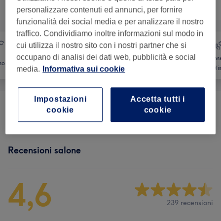
Sfoglia la lista dei servizi
personalizzare contenuti ed annunci, per fornire
funzionalità dei social media e per analizzare il nostro
traffico. Condividiamo inoltre informazioni sul modo in
cui utilizza il nostro sito con i nostri partner che si
occupano di analisi dei dati web, pubblicità e social
Counse
so
Massaggio
Corpo
Olis
media.
Informativa sui cookie
Impostazioni
Accetta tutti i
Massaggi
(
9
)
cookie
cookie
da € 40
Recensioni salone
4,6
239 recensioni