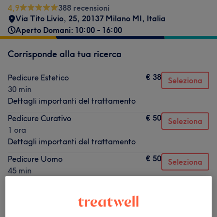
4,9
388 recensioni
Via Tito Livio, 25, 20137 Milano MI, Italia
Aperto Domani: 10:00 - 16:00
Corrisponde alla tua ricerca
€ 38
Pedicure Estetico
Seleziona
30 min
Dettagli importanti del trattamento
€ 50
Pedicure Curativo
Seleziona
1 ora
Dettagli importanti del trattamento
€ 50
Pedicure Uomo
Seleziona
45 min
Dettagli importanti del trattamento
Non è quello che cercavi?