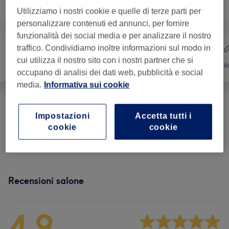
Sfoglia la lista dei servizi
Utilizziamo i nostri cookie e quelle di terze parti per
personalizzare contenuti ed annunci, per fornire
funzionalità dei social media e per analizzare il nostro
traffico. Condividiamo inoltre informazioni sul modo in
cui utilizza il nostro sito con i nostri partner che si
Capelli
Unghie
Depil
occupano di analisi dei dati web, pubblicità e social
media.
Informativa sui cookie
Pedicure E Trattamenti Piedi
(
5
)
da € 38
Impostazioni
Accetta tutti i
cookie
cookie
Manicure E Trattamenti Mani
(
5
)
da € 20
Recensioni salone
4,9