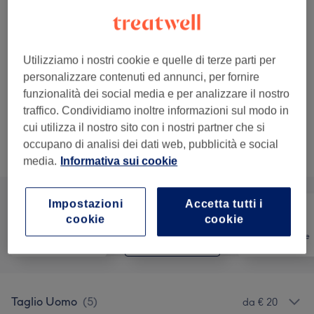
Dettagli importanti del trattamento
€ 30
Modellatura Barba
Seleziona
30 min
Utilizziamo i nostri cookie e quelle di terze parti per
Dettagli importanti del trattamento
personalizzare contenuti ed annunci, per fornire
funzionalità dei social media e per analizzare il nostro
Mostra altri 3 servizi che corrispondono...
traffico. Condividiamo inoltre informazioni sul modo in
cui utilizza il nostro sito con i nostri partner che si
Non è quello che cercavi?
occupano di analisi dei dati web, pubblicità e social
Sfoglia la lista dei servizi
media.
Informativa sui cookie
Impostazioni
Accetta tutti i
cookie
cookie
Tutti
Capelli
Depilazione
Taglio Uomo
(
5
)
da € 20