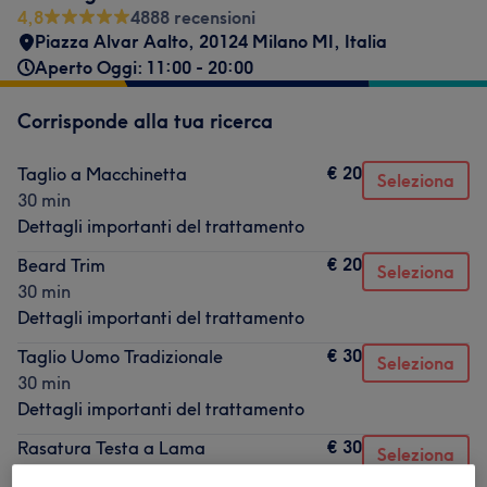
4,8
4888 recensioni
Piazza Alvar Aalto, 20124 Milano MI, Italia
Aperto Oggi: 11:00 - 20:00
Corrisponde alla tua ricerca
€ 20
Taglio a Macchinetta
Seleziona
30 min
Dettagli importanti del trattamento
€ 20
Beard Trim
Seleziona
30 min
Dettagli importanti del trattamento
€ 30
Taglio Uomo Tradizionale
Seleziona
30 min
Dettagli importanti del trattamento
€ 30
Rasatura Testa a Lama
Seleziona
30 min