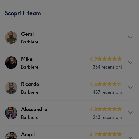
Scopri il team
Gersi
Barbiere
Servizi
Mike
4.9
Barbiere
334 recensioni
Capelli
Depilazione
Servizi
Ricardo
4.6
Barbiere
467 recensioni
Capelli
Depilazione
Servizi
Alessandro
4.8
Cosa dicono i nostri clienti di Mike
Barbiere
243 recensioni
Capelli
Depilazione
Esperto/a
9
Competente
7
Qualificato/a
5
Servizi
Angel
4.9