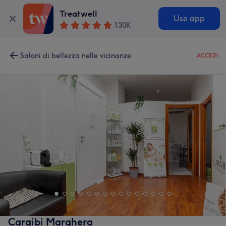
Treatwell
Use app
130K
Saloni di bellezza nelle vicinanze
ACCEDI
Caraibi Marghera