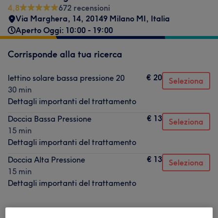
4,8
672 recensioni
Via Marghera, 14, 20149 Milano MI, Italia
Aperto Oggi: 10:00 - 19:00
Corrisponde alla tua ricerca
€ 20
lettino solare bassa pressione 20
Seleziona
30 min
Dettagli importanti del trattamento
€ 13
Doccia Bassa Pressione
Seleziona
15 min
Dettagli importanti del trattamento
€ 13
Doccia Alta Pressione
Seleziona
15 min
Dettagli importanti del trattamento
Non è quello che cercavi?