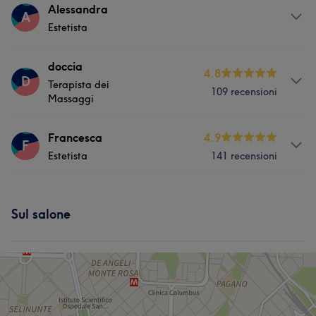
Servizi
Alessandra
A
Estetista
Corpo
Servizi
doccia
4.8
D
Terapista dei
109 recensioni
Viso
Corpo
Unghie
Capelli
Massaggi
Massaggio
Depilazione
Servizi
Francesca
4.9
F
Estetista
141 recensioni
Corpo
Servizi
Sul salone
Viso
Corpo
Unghie
Capelli
Massaggio
Depilazione