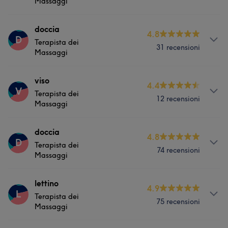
Viso
Corpo
Unghie
Capelli
Massaggi
Massaggio
Depilazione
Servizi
doccia
4.8
D
Terapista dei
31 recensioni
Corpo
Massaggi
Servizi
viso
4.4
V
Terapista dei
12 recensioni
Corpo
Massaggi
Servizi
doccia
4.8
D
Terapista dei
74 recensioni
Corpo
Massaggi
Servizi
lettino
4.9
L
Terapista dei
75 recensioni
Corpo
Massaggi