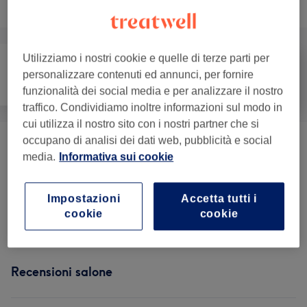
Sfoglia la lista dei servizi
Utilizziamo i nostri cookie e quelle di terze parti per
personalizzare contenuti ed annunci, per fornire
Viso
Massaggio
Corpo
funzionalità dei social media e per analizzare il nostro
traffico. Condividiamo inoltre informazioni sul modo in
cui utilizza il nostro sito con i nostri partner che si
occupano di analisi dei dati web, pubblicità e social
Trattamenti Corpo
(
3
)
da € 55
media.
Informativa sui cookie
Abbronzatura
(
7
)
da € 8
Impostazioni
Accetta tutti i
cookie
cookie
SPA E Benessere
(
1
)
€ 30
Recensioni salone