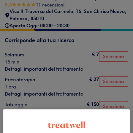
5,0
11 recensioni
Vico II Traversa del Carmelo, 16
,
San Chirico Nuovo
,
Potenza
,
85010
Aperto Oggi: 08:00 - 20:30
Corrisponde alla tua ricerca
€ 7
Solarium
Seleziona
15 min
Dettagli importanti del trattamento
€ 27
Pressoterapia
Seleziona
1 ora
Dettagli importanti del trattamento
€ 150
Tatuaggio
Seleziona
1 ora 30 min
Dettagli importanti del trattamento