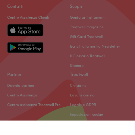
Contatti
Scopri
Centro Assistenza Clienti
Guida ai Trattamenti
Treatwell magazine
Gift Card Treatwell
Iscriviti alla nostra Newsletter
Il Glossario Treatwell
Sitemap
Partner
Treatwell
Diventa partner
Chi siamo
Centro Assistenza
Lavora con noi
Centro assistenza Treatwell Pro
Legale e GDPR
Impostazioni cookie