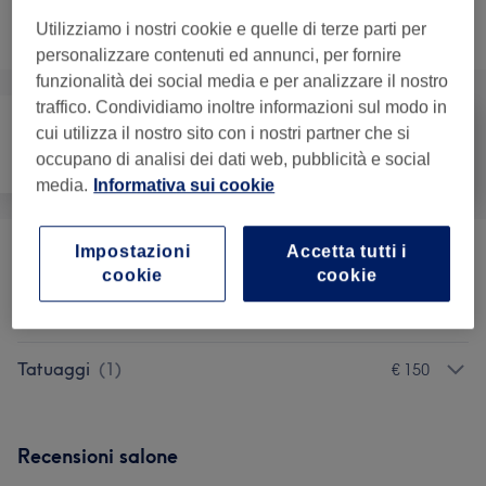
Non è quello che cercavi?
Utilizziamo i nostri cookie e quelle di terze parti per
Sfoglia la lista dei servizi
personalizzare contenuti ed annunci, per fornire
funzionalità dei social media e per analizzare il nostro
traffico. Condividiamo inoltre informazioni sul modo in
cui utilizza il nostro sito con i nostri partner che si
occupano di analisi dei dati web, pubblicità e social
Viso
Massaggio
Corpo
media.
Informativa sui cookie
Impostazioni
Accetta tutti i
Solarium
(
1
)
€ 7
cookie
cookie
Trattamenti Corpo
(
1
)
da € 20
Tatuaggi
(
1
)
€ 150
Recensioni salone