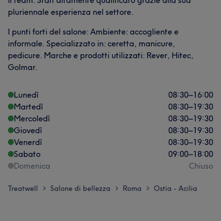
Il team: Staff altamente qualificato grazie alla sua
pluriennale esperienza nel settore.
I punti forti del salone: Ambiente: accogliente e
informale. Specializzato in: ceretta, manicure,
pedicure. Marche e prodotti utilizzati: Rever, Hitec,
Golmar.
Lunedì
08:30
–
16:00
Martedì
08:30
–
19:30
Mercoledì
08:30
–
19:30
Giovedì
08:30
–
19:30
Venerdì
08:30
–
19:30
Sabato
09:00
–
18:00
Domenica
Chiuso
Treatwell
Salone di bellezza
Roma
Ostia - Acilia
>
>
>