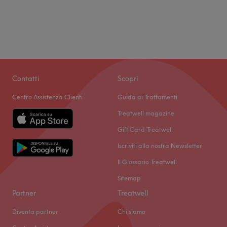
Contatti
Scopri
Centro Assistenza Clienti
Guida ai Trattamenti
Treatwell magazine
Gift Card Treatwell
Iscriviti alla nostra Newsletter
Il Glossario Treatwell
Sitemap
Partner
Treatwell
Diventa partner
Chi siamo