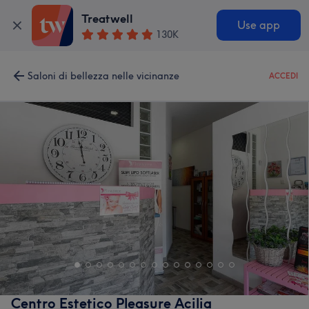
Treatwell
Use app
130K
Saloni di bellezza nelle vicinanze
ACCEDI
Centro Estetico Pleasure Acilia