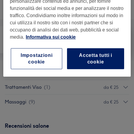
personalizzare contenuti ed annunci, per fornire
Non è quello che cercavi?
funzionalità dei social media e per analizzare il nostro
Sfoglia la lista dei servizi
traffico. Condividiamo inoltre informazioni sul modo in
cui utilizza il nostro sito con i nostri partner che si
occupano di analisi dei dati web, pubblicità e social
media.
Informativa sui cookie
Viso
Massaggio
Corpo
Impostazioni
Accetta tutti i
cookie
cookie
Trattamenti Corpo
(
1
)
da € 29
Trattamenti Viso
(
1
)
da € 25
Massaggi
(
9
)
da € 25
Recensioni salone