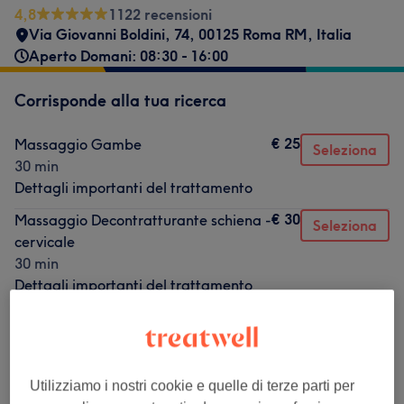
4,8
1122 recensioni
Via Giovanni Boldini, 74, 00125 Roma RM, Italia
Aperto Domani: 08:30 - 16:00
Corrisponde alla tua ricerca
€ 25
Massaggio Gambe
Seleziona
30 min
Dettagli importanti del trattamento
€ 30
Massaggio Decontratturante schiena -
Seleziona
cervicale
30 min
Dettagli importanti del trattamento
€ 25
Massaggio in Gravidanza 30 min
Seleziona
30 min
Dettagli importanti del trattamento
Utilizziamo i nostri cookie e quelle di terze parti per