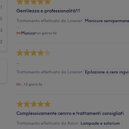
31
Gentilezza e professionalità!!!
5
Trattamento effettuato da Lorena
•
Manicure semiperman
3
Monica
•
un giorno fa
2
..
e
Trattamento effettuato da Lorena
•
Epilazione a cera ingui
..
•
2 giorni fa
Complessivamente cenrro e trattamenti consigliati
Trattamento effettuato da Anto
•
Lampade e solarium