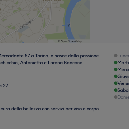
o Mercadante 57 a Torino, e nasce dalla passione
Lune
ochicchio, Antonietta e Lorena Bancone.
Mart
Merc
Giov
Vene
a 27.
Saba
Dome
cura della bellezza con servizi per viso e corpo