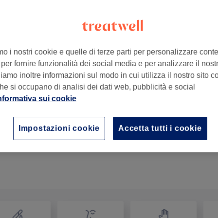
mo i nostri cookie e quelle di terze parti per personalizzare cont
per fornire funzionalità dei social media e per analizzare il nostro
no TO, Italia
amo inoltre informazioni sul modo in cui utilizza il nostro sito co
he si occupano di analisi dei dati web, pubblicità e social
nformativa sui cookie
Rimozione Semipermanente Mani
15 min
Dettagli importanti del trattamento
Impostazioni cookie
Accetta tutti i cookie