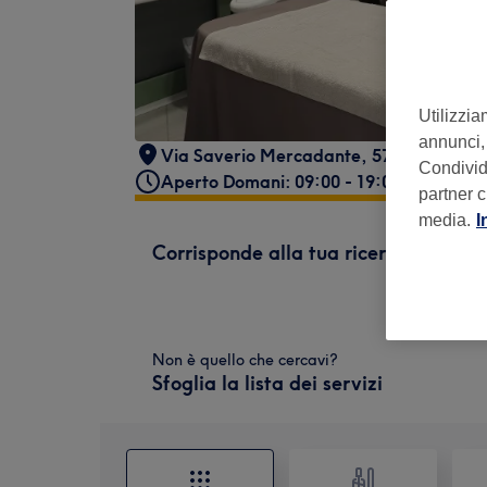
Utilizzia
annunci, 
Via Saverio Mercadante, 57, 10154 Tori
Condividi
Aperto Domani: 09:00 - 19:00
partner c
media.
I
Corrisponde alla tua ricerca
Non è quello che cercavi?
Sfoglia la lista dei servizi