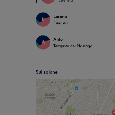
Estetista
Lorena
L
Estetista
Anto
A
Terapista dei Massaggi
Sul salone