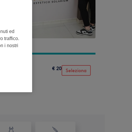
enuti ed
 traffico.
n i nostri
€ 20
Seleziona