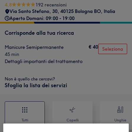
4,8
192 recensioni
Via Santo Stefano, 30, 40125 Bologna BO, Italia
Aperto Domani: 09:00 - 19:00
Corrisponde alla tua ricerca
€ 40
Manicure Semipermanente
Seleziona
45 min
Dettagli importanti del trattamento
Non è quello che cercavi?
Sfoglia la lista dei servizi
Tutti
Capelli
Unghie