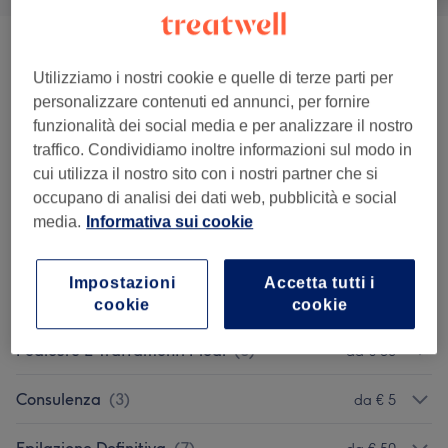
Trattamenti Viso
(
14
)
da € 65
Utilizziamo i nostri cookie e quelle di terze parti per
personalizzare contenuti ed annunci, per fornire
Epilazione
(
39
)
da € 8
funzionalità dei social media e per analizzare il nostro
traffico. Condividiamo inoltre informazioni sul modo in
Trattamenti Corpo
(
18
)
da € 1
cui utilizza il nostro sito con i nostri partner che si
occupano di analisi dei dati web, pubblicità e social
Definizione E Design Sopracciglia
(
5
)
da € 12
media.
Informativa sui cookie
Massaggi
(
17
)
da € 45
Impostazioni
Accetta tutti i
Manicure E Trattamenti Mani
(
7
)
da € 15
cookie
cookie
Pedicure E Trattamenti Piedi
(
5
)
da € 50
Consulenza
(
3
)
da € 5