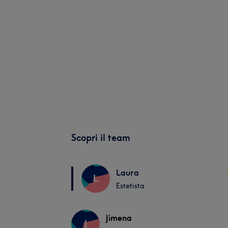
Scopri il team
Laura
L
Estetista
Jimena
J