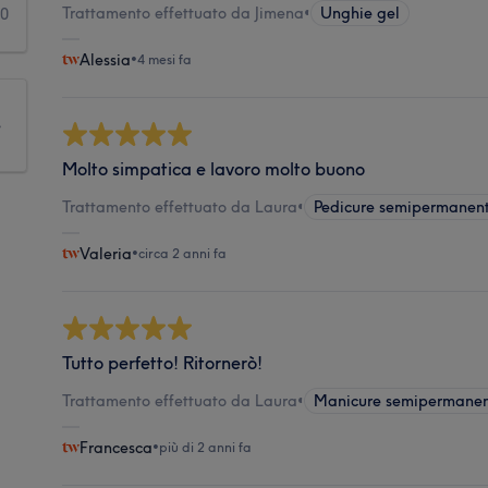
Trattamento effettuato da Jimena
•
Unghie gel
0
Alessia
•
4 mesi fa
e
Molto simpatica e lavoro molto buono
Trattamento effettuato da Laura
•
Pedicure semipermanen
Valeria
•
circa 2 anni fa
Tutto perfetto! Ritornerò!
Trattamento effettuato da Laura
•
Manicure semipermane
Francesca
•
più di 2 anni fa