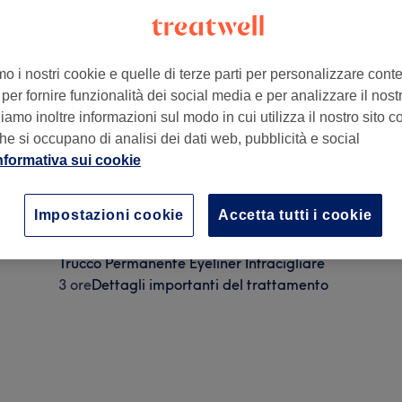
mo i nostri cookie e quelle di terze parti per personalizzare cont
per fornire funzionalità dei social media e per analizzare il nostro
amo inoltre informazioni sul modo in cui utilizza il nostro sito co
talia
he si occupano di analisi dei dati web, pubblicità e social
nformativa sui cookie
Trucco Permanente Labbra
Impostazioni cookie
Accetta tutti i cookie
3 ore
Dettagli importanti del trattamento
Trucco Permanente Eyeliner Infracigliare
3 ore
Dettagli importanti del trattamento