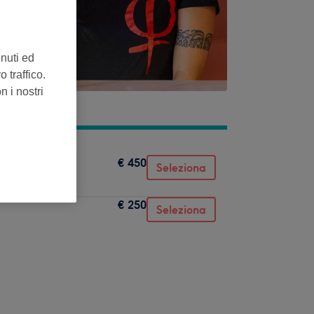
enuti ed
 traffico.
n i nostri
€ 450
Seleziona
€ 250
Seleziona