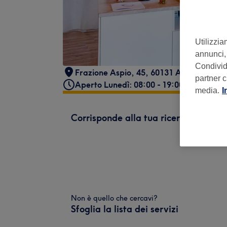
Utilizzia
annunci, 
Condividi
Frazione Aspio, 45, 60131 Ancona AN, I
partner c
Aperto Lunedì: 08:00 - 19:00
media.
I
Corrisponde alla tua ricerca
Non è quello che cercavi?
Sfoglia la lista dei servizi