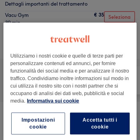
Dettagli importanti del trattamento
€ 35
Vacu Gym
Seleziona
30 min
Dettagli importanti del trattamento
Sfoglia la lista dei servizi
Utilizziamo i nostri cookie e quelle di terze parti per
personalizzare contenuti ed annunci, per fornire
funzionalità dei social media e per analizzare il nostro
traffico. Condividiamo inoltre informazioni sul modo in
Tutti
Capelli
Unghie
cui utilizza il nostro sito con i nostri partner che si
occupano di analisi dei dati web, pubblicità e social
media.
Informativa sui cookie
Donna - Tagli E Acconciature
(
8
)
da € 10
Impostazioni
Accetta tutti i
cookie
cookie
Donna - Colore
(
7
)
da € 18