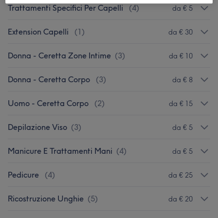
Trattamenti Specifici Per Capelli
(
4
)
da € 5
Extension Capelli
(
1
)
da € 30
Donna - Ceretta Zone Intime
(
3
)
da € 10
Donna - Ceretta Corpo
(
3
)
da € 8
Uomo - Ceretta Corpo
(
2
)
da € 15
Depilazione Viso
(
3
)
da € 5
Manicure E Trattamenti Mani
(
4
)
da € 5
Pedicure
(
4
)
da € 25
Ricostruzione Unghie
(
5
)
da € 20