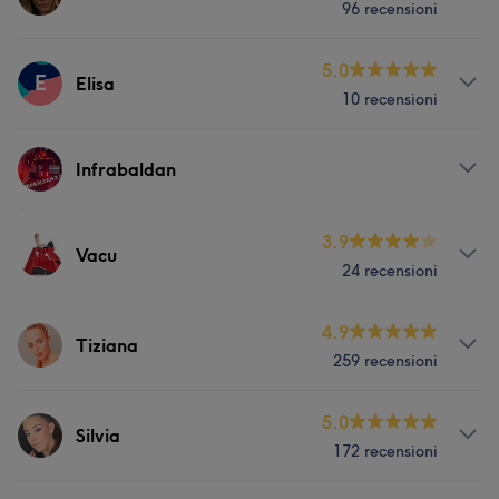
96 recensioni
Servizi
5.0
E
Elisa
10 recensioni
Capelli
Servizi
Infrabaldan
Viso
Corpo
Capelli
Massaggio
Servizi
3.9
Vacu
24 recensioni
Corpo
Servizi
4.9
Tiziana
259 recensioni
Corpo
Servizi
5.0
Silvia
172 recensioni
Viso
Corpo
Capelli