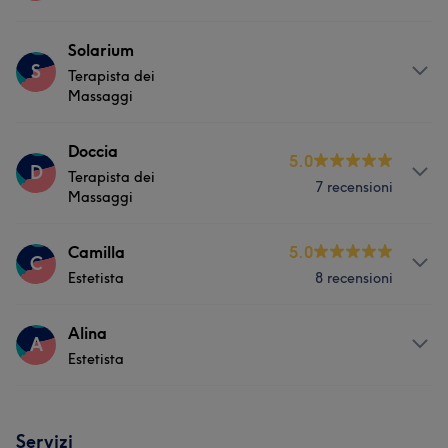
Viso
Corpo
Massaggio
Servizi
Solarium
Depilazione
S
Terapista dei
Corpo
Unghie
Massaggio
Massaggi
Depilazione
Servizi
Doccia
5.0
D
Terapista dei
7 recensioni
Corpo
Massaggi
Servizi
Camilla
5.0
C
Estetista
8 recensioni
Corpo
Servizi
Alina
A
Estetista
Unghie
Servizi
Servizi