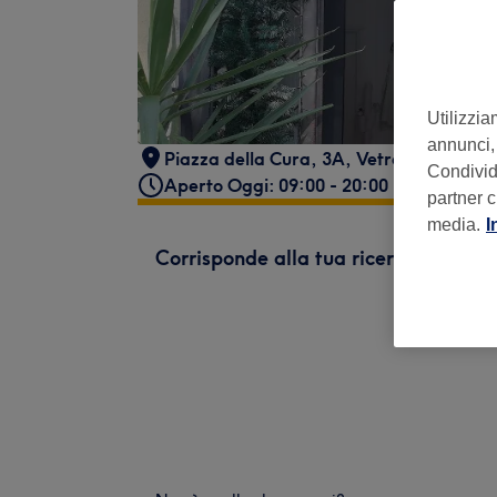
Utilizzia
annunci, 
Piazza della Cura, 3A
,
Vetralla VT
,
010
Condividi
Aperto Oggi: 09:00 - 20:00
partner c
media.
I
Corrisponde alla tua ricerca