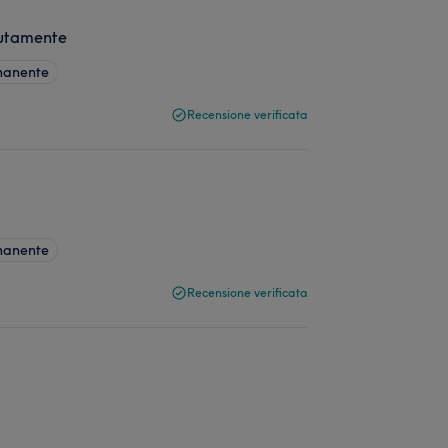
olutamente
manente
Recensione verificata
manente
Recensione verificata