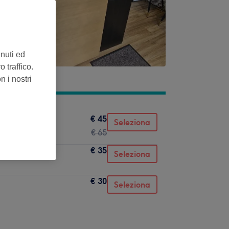
enuti ed
 traffico.
n i nostri
€ 45
Seleziona
€ 65
€ 35
Seleziona
€ 30
Seleziona