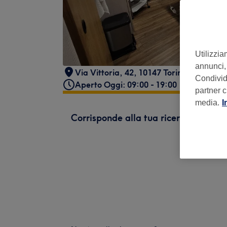
Utilizzia
annunci, 
Via Vittoria, 42, 10147 Torino TO, Italia
Condividi
Aperto Oggi: 09:00 - 19:00
partner c
media.
I
Corrisponde alla tua ricerca