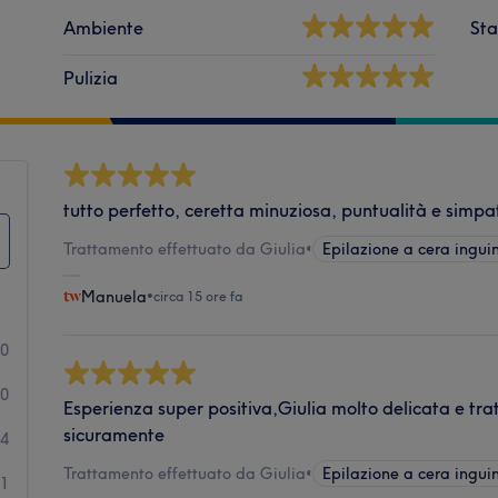
Ambiente
Sta
Pulizia
tutto perfetto, ceretta minuziosa, puntualità e simpa
Trattamento effettuato da Giulia
•
Epilazione a cera ingui
Manuela
•
circa 15 ore fa
70
20
Esperienza super positiva,Giulia molto delicata e tra
sicuramente
4
Trattamento effettuato da Giulia
•
Epilazione a cera ingui
1