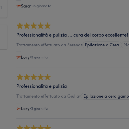
Sara
•
un giorno fa
1
Professionalità e pulizia … cura del corpo eccellente!
e
Trattamento effettuato da Serena
•
Epilazione a Cera
Mo
Lory
•
3 giorni fa
Professionalità e pulizia
Trattamento effettuato da Giulia
•
Epilazione a cera gam
Lory
•
3 giorni fa