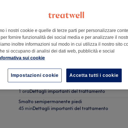
mo i nostri cookie e quelle di terze parti per personalizzare cont
per fornire funzionalità dei social media e per analizzare il nostro
amo inoltre informazioni sul modo in cui utilizza il nostro sito co
he si occupano di analisi dei dati web, pubblicità e social
nformativa sui cookie
Pedicure Completa con Smalto Semipermanente
1 ora 45 min
Dettagli importanti del trattamento
Impostazioni cookie
Accetta tutti i cookie
Manicure Semipermanente Strong
1 ora
Dettagli importanti del trattamento
Smalto semipermanente piedi
45 min
Dettagli importanti del trattamento