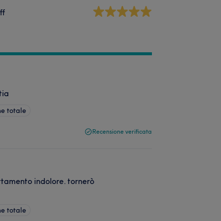
ff
tia
ne totale
Recensione verificata
ttamento indolore. tornerò
ne totale