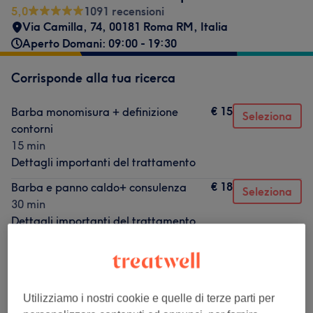
5,0
1091 recensioni
Via Camilla, 74, 00181 Roma RM, Italia
Aperto Domani: 09:00 - 19:30
Corrisponde alla tua ricerca
€ 15
Barba monomisura + definizione
Seleziona
contorni
15 min
Dettagli importanti del trattamento
€ 18
Barba e panno caldo+ consulenza
Seleziona
30 min
Dettagli importanti del trattamento
€ 18
Taglio e shampoo+consulenza
Seleziona
30 min
Dettagli importanti del trattamento
Utilizziamo i nostri cookie e quelle di terze parti per