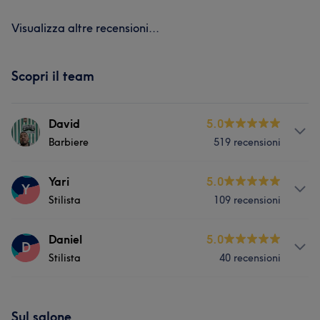
Visualizza altre recensioni...
Scopri il team
David
5.0
Barbiere
519 recensioni
Servizi
Yari
5.0
Y
Stilista
109 recensioni
Viso
Capelli
Depilazione
Servizi
Daniel
5.0
D
Cosa dicono i nostri clienti di David
Stilista
40 recensioni
Viso
Capelli
Eccezionale
12
Esperto/a
10
Servizi
Cosa dicono i nostri clienti di Yari
Buona attenzione ai dettagli
8
Professionale
7
Sul salone