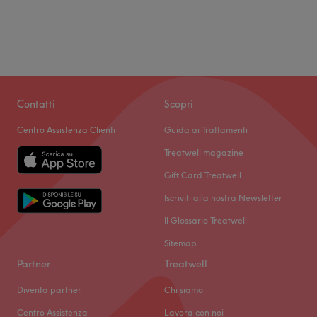
Contatti
Scopri
Centro Assistenza Clienti
Guida ai Trattamenti
Treatwell magazine
Gift Card Treatwell
Iscriviti alla nostra Newsletter
Il Glossario Treatwell
Sitemap
Partner
Treatwell
Diventa partner
Chi siamo
Centro Assistenza
Lavora con noi