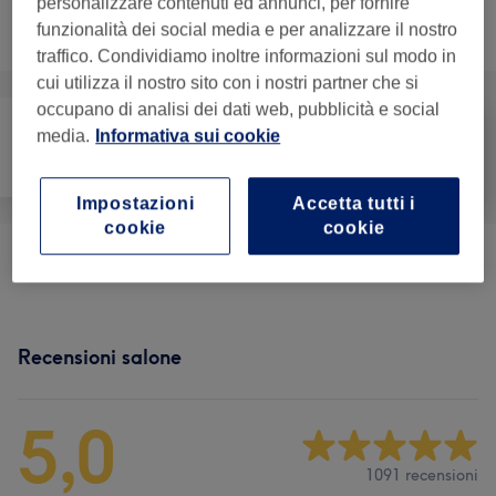
personalizzare contenuti ed annunci, per fornire
Non è quello che cercavi?
funzionalità dei social media e per analizzare il nostro
Sfoglia la lista dei servizi
traffico. Condividiamo inoltre informazioni sul modo in
cui utilizza il nostro sito con i nostri partner che si
occupano di analisi dei dati web, pubblicità e social
media.
Informativa sui cookie
Capelli
Depilazione
Viso
Impostazioni
Accetta tutti i
cookie
cookie
Definizione E Design Sopracciglia
(
2
)
da € 8
Recensioni salone
5,0
1091 recensioni