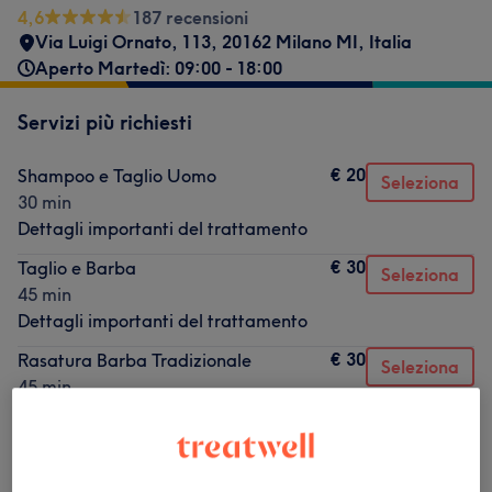
4,6
187 recensioni
Via Luigi Ornato, 113, 20162 Milano MI, Italia
Aperto Martedì: 09:00 - 18:00
Servizi più richiesti
€ 20
Shampoo e Taglio Uomo
Seleziona
30 min
Dettagli importanti del trattamento
€ 30
Taglio e Barba
Seleziona
45 min
Dettagli importanti del trattamento
€ 30
Rasatura Barba Tradizionale
Seleziona
45 min
Dettagli importanti del trattamento
€ 50
Signature Haircut
Seleziona
1 ora