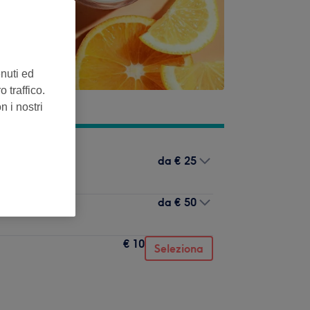
enuti ed
 traffico.
n i nostri
da
€ 25
da
€ 50
€ 10
Seleziona