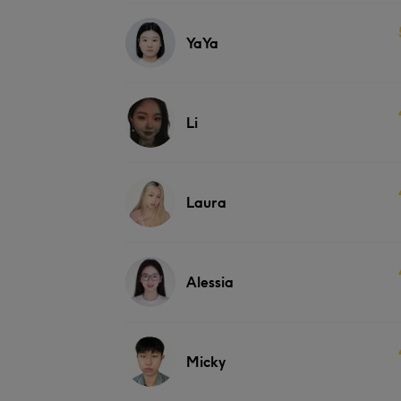
YaYa
Li
Laura
Alessia
Micky