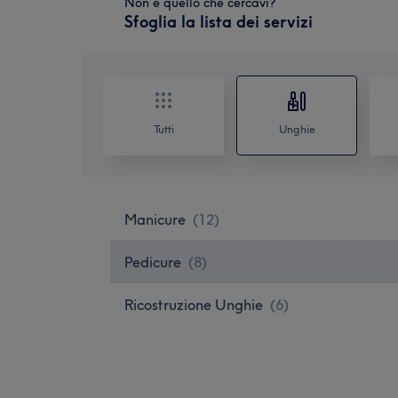
Non è quello che cercavi?
Sfoglia la lista dei servizi
Tutti
Unghie
Manicure
(
12
)
Pedicure
(
8
)
Ricostruzione Unghie
(
6
)