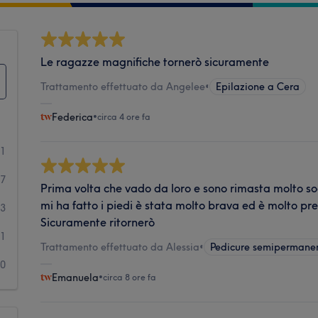
Le ragazze magnifiche tornerò sicuramente
Trattamento effettuato da Angelee
•
Epilazione a Cera
Federica
•
circa 4 ore fa
71
7
Prima volta che vado da loro e sono rimasta molto s
mi ha fatto i piedi è stata molto brava ed è molto pr
3
Sicuramente ritornerò
1
Trattamento effettuato da Alessia
•
Pedicure semipermane
0
Emanuela
•
circa 8 ore fa