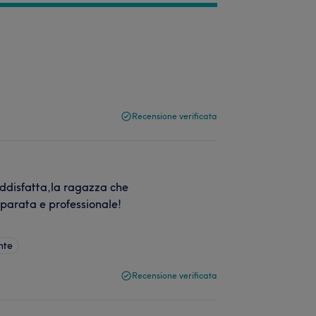
Recensione verificata
oddisfatta,la ragazza che
eparata e professionale!
nte
Recensione verificata