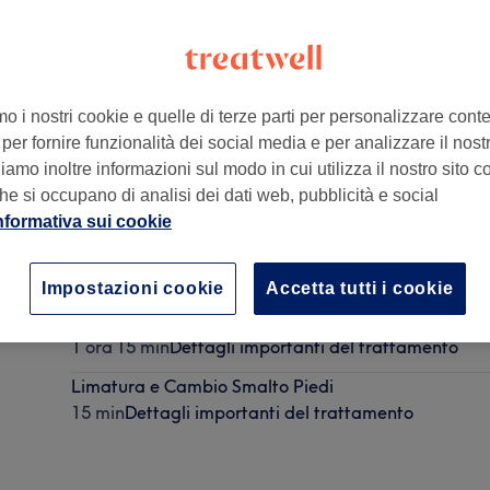
mo i nostri cookie e quelle di terze parti per personalizzare cont
per fornire funzionalità dei social media e per analizzare il nostro
amo inoltre informazioni sul modo in cui utilizza il nostro sito co
he si occupano di analisi dei dati web, pubblicità e social
nformativa sui cookie
Pedicure Spa
50 min
Dettagli importanti del trattamento
Impostazioni cookie
Accetta tutti i cookie
Pedicure Curativo con Semipermanente Colorato
1 ora 15 min
Dettagli importanti del trattamento
Limatura e Cambio Smalto Piedi
15 min
Dettagli importanti del trattamento