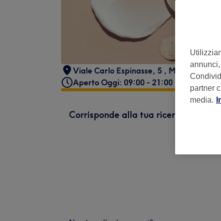
Utilizzia
annunci, 
Viale Carlo Espinasse, 5
,
Milano
,
20156
Condividi
Aperto Oggi: 09:00 - 21:00
partner c
media.
I
Corrisponde alla tua ricerca