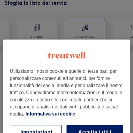
Sfoglia la lista dei servizi
Unghie
Depilazione
Vi
Epilazione A Cera
(
6
)
da € 5
Utilizziamo i nostri cookie e quelle di terze parti per
personalizzare contenuti ed annunci, per fornire
Epilazione A Cera Brasiliana
(
4
)
da € 10
funzionalità dei social media e per analizzare il nostro
traffico. Condividiamo inoltre informazioni sul modo in
Epilazione Laser
(
2
)
da € 29
cui utilizza il nostro sito con i nostri partner che si
occupano di analisi dei dati web, pubblicità e social
media.
Informativa sui cookie
Recensioni salone
Impostazioni
Accetta tutti i