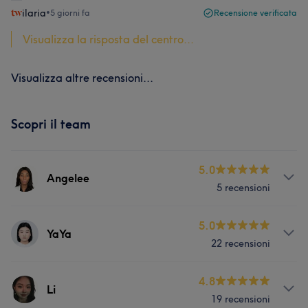
ilaria
•
5 giorni fa
Recensione verificata
Visualizza la risposta del centro...
Visualizza altre recensioni...
Scopri il team
5.0
Angelee
5 recensioni
Servizi
5.0
YaYa
22 recensioni
Viso
Corpo
Unghie
Massaggio
Servizi
4.8
Depilazione
Li
19 recensioni