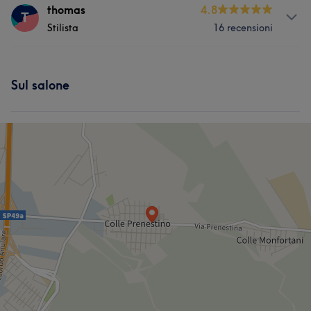
Servizi
thomas
4.8
T
Cosa dicono i nostri clienti di Lorenzo
Stilista
16 recensioni
Capelli
Professionale
6
Servizi
Sul salone
Capelli