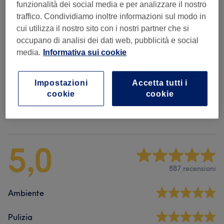
funzionalità dei social media e per analizzare il nostro
traffico. Condividiamo inoltre informazioni sul modo in
Barba
(
2
)
da € 10
cui utilizza il nostro sito con i nostri partner che si
occupano di analisi dei dati web, pubblicità e social
Taglio Uomo
(
4
)
da € 15
media.
Informativa sui cookie
Taglio
(
3
)
da € 15
Impostazioni
Accetta tutti i
cookie
cookie
Recensioni salone
5,0
887 recensioni
Ambiente
Pulizia