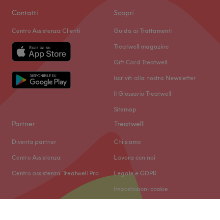
Contatti
Scopri
Centro Assistenza Clienti
Guida ai Trattamenti
Treatwell magazine
Gift Card Treatwell
Iscriviti alla nostra Newsletter
Il Glossario Treatwell
Sitemap
Partner
Treatwell
Diventa partner
Chi siamo
Centro Assistenza
Lavora con noi
Centro assistenza Treatwell Pro
Legale e GDPR
Impostazioni cookie