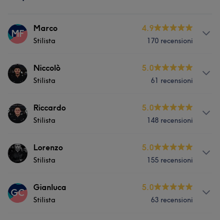
Marco
4.9
MF
Stilista
170 recensioni
Servizi
Niccolò
5.0
Stilista
61 recensioni
Capelli
Servizi
Riccardo
5.0
Stilista
148 recensioni
Capelli
Servizi
Lorenzo
5.0
Cosa dicono i nostri clienti di Niccolò
Stilista
155 recensioni
Capelli
Buona attenzione ai dettagli
5
Servizi
Gianluca
5.0
GC
Stilista
63 recensioni
Capelli