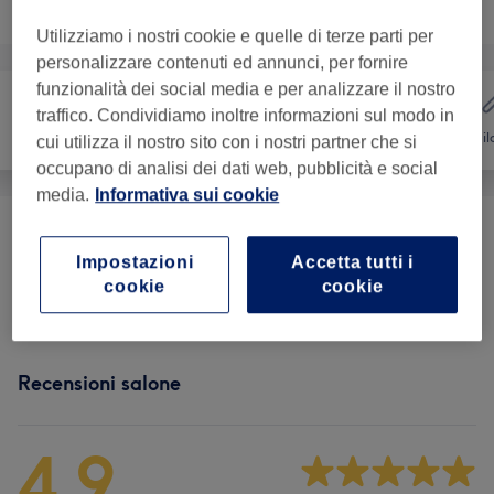
Sfoglia la lista dei servizi
Utilizziamo i nostri cookie e quelle di terze parti per
personalizzare contenuti ed annunci, per fornire
funzionalità dei social media e per analizzare il nostro
traffico. Condividiamo inoltre informazioni sul modo in
Capelli
Unghie
Depil
cui utilizza il nostro sito con i nostri partner che si
occupano di analisi dei dati web, pubblicità e social
media.
Informativa sui cookie
Manicure E Trattamenti Mani
(
11
)
da € 5
Impostazioni
Accetta tutti i
cookie
cookie
Pedicure E Trattamenti Piedi
(
4
)
da € 30
Recensioni salone
4,9