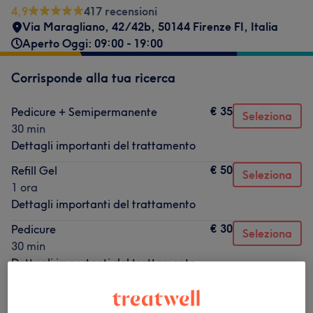
4,9
417 recensioni
Via Maragliano, 42/42b, 50144 Firenze FI, Italia
Aperto Oggi: 09:00 - 19:00
Corrisponde alla tua ricerca
€ 35
Pedicure + Semipermanente
Seleziona
30 min
Dettagli importanti del trattamento
€ 50
Refill Gel
Seleziona
1 ora
Dettagli importanti del trattamento
€ 30
Pedicure
Seleziona
30 min
Dettagli importanti del trattamento
Non è quello che cercavi?