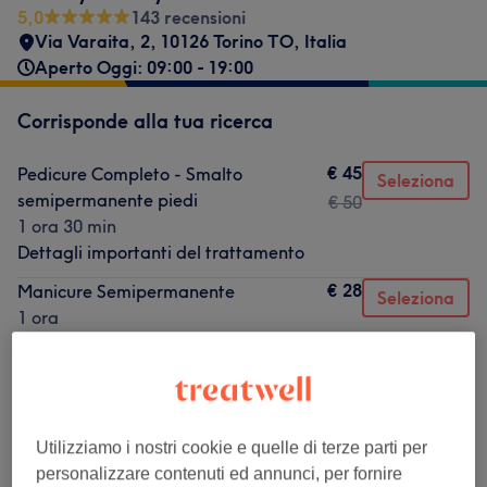
5,0
143 recensioni
Via Varaita, 2, 10126 Torino TO, Italia
Aperto Oggi: 09:00 - 19:00
Corrisponde alla tua ricerca
€ 45
Pedicure Completo - Smalto
Seleziona
semipermanente piedi
€ 50
1 ora 30 min
Dettagli importanti del trattamento
€ 28
Manicure Semipermanente
Seleziona
1 ora
Dettagli importanti del trattamento
€ 5
Ricostruzione Unghia Singola
Seleziona
15 min
Dettagli importanti del trattamento
Utilizziamo i nostri cookie e quelle di terze parti per
personalizzare contenuti ed annunci, per fornire