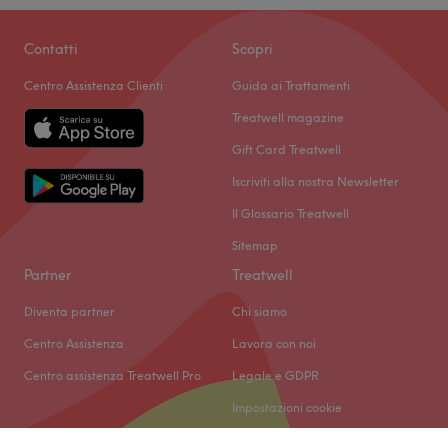
Contatti
Scopri
Centro Assistenza Clienti
Guida ai Trattamenti
Treatwell magazine
Gift Card Treatwell
Iscriviti alla nostra Newsletter
Il Glossario Treatwell
Sitemap
Partner
Treatwell
Diventa partner
Chi siamo
Centro Assistenza
Lavora con noi
Centro assistenza Treatwell Pro
Legale e GDPR
Impostazioni cookie