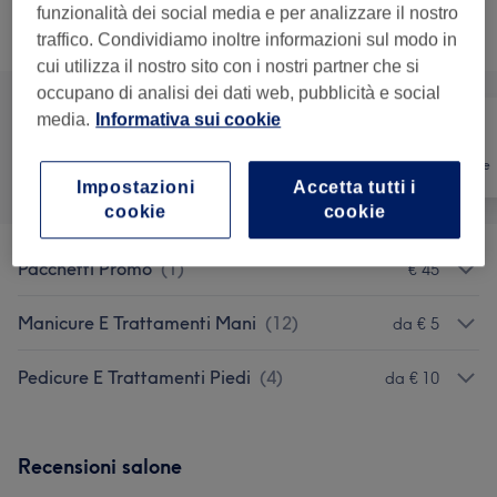
Non è quello che cercavi?
funzionalità dei social media e per analizzare il nostro
Sfoglia la lista dei servizi
traffico. Condividiamo inoltre informazioni sul modo in
cui utilizza il nostro sito con i nostri partner che si
occupano di analisi dei dati web, pubblicità e social
media.
Informativa sui cookie
Tutti
Unghie
Depilazione
Impostazioni
Accetta tutti i
cookie
cookie
Pacchetti Promo
(
1
)
€ 45
Manicure E Trattamenti Mani
(
12
)
da € 5
Pedicure E Trattamenti Piedi
(
4
)
da € 10
Recensioni salone