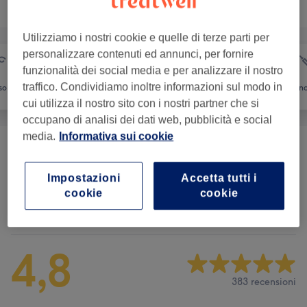
Sfoglia la lista dei servizi
Utilizziamo i nostri cookie e quelle di terze parti per
personalizzare contenuti ed annunci, per fornire
funzionalità dei social media e per analizzare il nostro
traffico. Condividiamo inoltre informazioni sul modo in
so
Massaggio
Corpo
Medicina
cui utilizza il nostro sito con i nostri partner che si
occupano di analisi dei dati web, pubblicità e social
media.
Informativa sui cookie
Massaggi
(
11
)
da € 30
Impostazioni
Accetta tutti i
cookie
cookie
Recensioni salone
4,8
383 recensioni