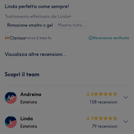
Linda perfetta come sempre!
Trattamento effettuato da Linda
•
Rimozione smalto o gel
Mostra tutto…
Clarissa
•
circa 2 mesi fa
Recensione verificata
Visualizza altre recensioni...
Scopri il team
Andreina
4.8
AP
Estetista
158 recensioni
Servizi
Linda
4.9
L
Estetista
79 recensioni
Viso
Corpo
Unghie
Massaggio