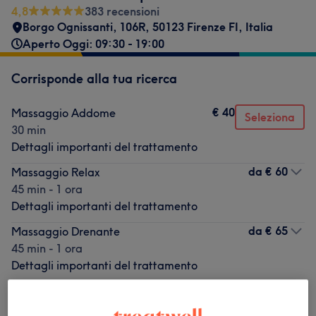
4,8
383 recensioni
Borgo Ognissanti, 106R, 50123 Firenze FI, Italia
Aperto Oggi: 09:30 - 19:00
Corrisponde alla tua ricerca
€ 40
Massaggio Addome
Seleziona
30 min
Dettagli importanti del trattamento
da
€ 60
Massaggio Relax
45 min - 1 ora
Dettagli importanti del trattamento
da
€ 65
Massaggio Drenante
45 min - 1 ora
Dettagli importanti del trattamento
Non è quello che cercavi?