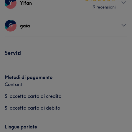
Y
Yifan
9 recensioni
Servizi
G
gaia
Corpo
Unghie
Massaggio
Servizi
Depilazione
Servizi
Unghie
Metodi di pagamento
Contanti
Si accetta carta di credito
Si accetta carta di debito
Lingue parlate