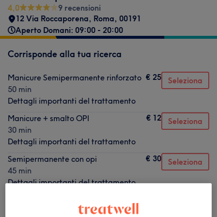
4,0
9 recensioni
12 Via Roccaporena
,
Roma
,
00191
Aperto Domani: 09:00 - 20:00
Corrisponde alla tua ricerca
€ 25
Manicure Semipermanente rinforzato
Seleziona
50 min
Dettagli importanti del trattamento
€ 12
Manicure + smalto OPI
Seleziona
30 min
Dettagli importanti del trattamento
€ 30
Semipermanente con opi
Seleziona
45 min
Dettagli importanti del trattamento
Non è quello che cercavi?