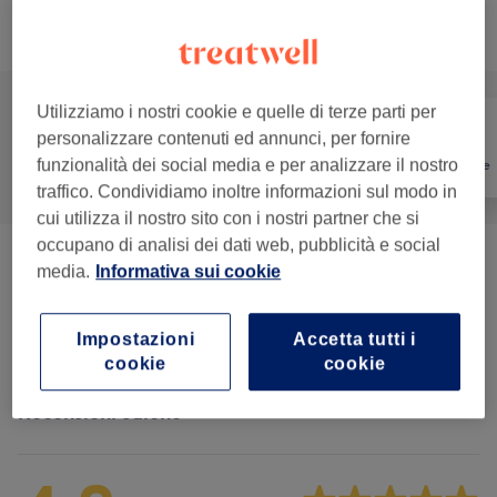
Non è quello che cercavi?
Sfoglia la lista dei servizi
Utilizziamo i nostri cookie e quelle di terze parti per
personalizzare contenuti ed annunci, per fornire
funzionalità dei social media e per analizzare il nostro
Tutti
Unghie
Depilazione
traffico. Condividiamo inoltre informazioni sul modo in
cui utilizza il nostro sito con i nostri partner che si
occupano di analisi dei dati web, pubblicità e social
Manicure E Trattamenti Mani
(
23
)
da € 7
media.
Informativa sui cookie
Pedicure E Trattamenti Piedi
(
11
)
da € 5
Impostazioni
Accetta tutti i
cookie
cookie
Recensioni salone