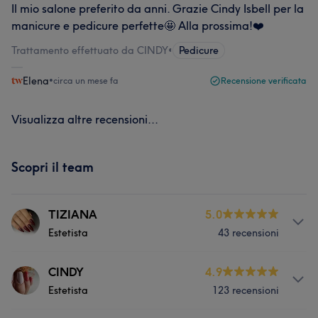
Il mio salone preferito da anni. Grazie Cindy Isbell per la
manicure e pedicure perfette🤩 Alla prossima!❤️
Trattamento effettuato da CINDY
•
Pedicure
Elena
•
circa un mese fa
Recensione verificata
Visualizza altre recensioni...
Scopri il team
TIZIANA
5.0
Estetista
43 recensioni
Servizi
CINDY
4.9
Estetista
123 recensioni
Viso
Corpo
Massaggio