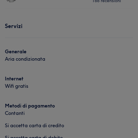
188 recensioni
Corpo
Massaggio
Medicina Estetica
Servizi
Servizi
Viso
Unghie
Massaggio
Depilazione
Generale
Aria condizionata
Cosa dicono i nostri clienti di SOFIA
Competente
5
Internet
Wifi gratis
Metodi di pagamento
Contanti
Si accetta carta di credito
Si accetta carta di debito