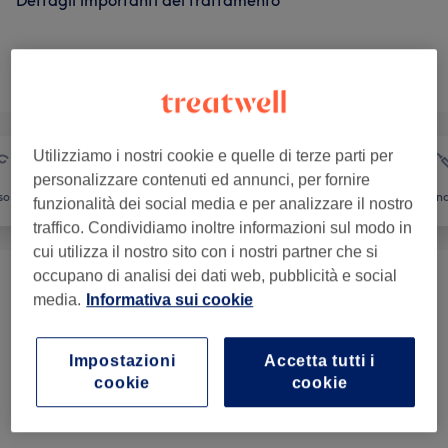
Dettagli importanti del trattamento
Non è quello che cercavi?
Sfoglia la lista dei servizi
Utilizziamo i nostri cookie e quelle di terze parti per
personalizzare contenuti ed annunci, per fornire
so
Massaggio
Corpo
Medicina
funzionalità dei social media e per analizzare il nostro
traffico. Condividiamo inoltre informazioni sul modo in
cui utilizza il nostro sito con i nostri partner che si
occupano di analisi dei dati web, pubblicità e social
Pedicure
(
1
)
da € 8
media.
Informativa sui cookie
Massaggi
(
6
)
da € 25
Impostazioni
Accetta tutti i
cookie
cookie
Recensioni salone