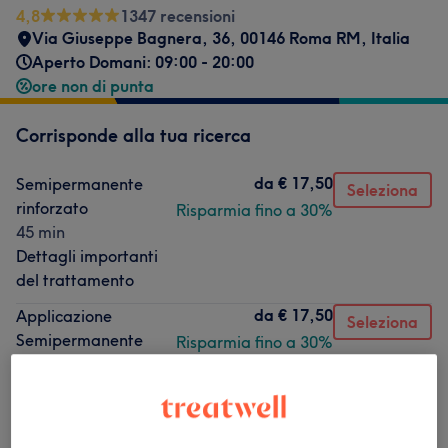
4,8
1347 recensioni
Via Giuseppe Bagnera, 36, 00146 Roma RM, Italia
Aperto Domani: 09:00 - 20:00
ore non di punta
Corrisponde alla tua ricerca
da
€ 17,50
Semipermanente
Seleziona
rinforzato
Risparmia fino a 30%
45 min
Dettagli importanti
del trattamento
da
€ 17,50
Applicazione
Seleziona
Semipermanente
Risparmia fino a 30%
piedi
30 min
Dettagli importanti
del trattamento