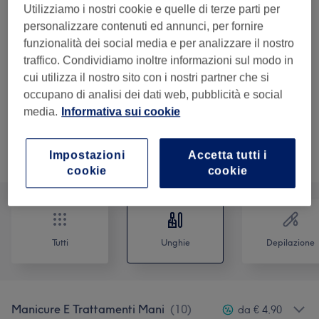
Utilizziamo i nostri cookie e quelle di terze parti per
da
€ 17,50
Smalto
Seleziona
personalizzare contenuti ed annunci, per fornire
Semipermanente
Risparmia fino a 30%
funzionalità dei social media e per analizzare il nostro
Mani
traffico. Condividiamo inoltre informazioni sul modo in
45 min
cui utilizza il nostro sito con i nostri partner che si
Dettagli importanti
occupano di analisi dei dati web, pubblicità e social
del trattamento
media.
Informativa sui cookie
Non è quello che cercavi?
Impostazioni
Accetta tutti i
Sfoglia la lista dei servizi
cookie
cookie
Tutti
Unghie
Depilazione
Manicure E Trattamenti Mani
(
10
)
da € 4,90