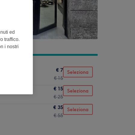
enuti ed
 traffico.
n i nostri
€ 7
Seleziona
€ 15
€ 15
Seleziona
€ 25
€ 35
Seleziona
€ 55