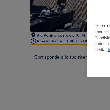
Utilizzia
annunci, 
Via Panfilo Castaldi, 18
,
Milano
,
Italy
,
2
Condividi
Aperto Domani: 10:00 - 21:00
partner c
media.
I
Corrisponde alla tua ricerca