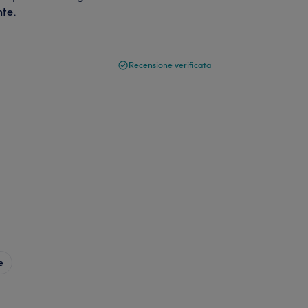
nte.
Recensione verificata
e