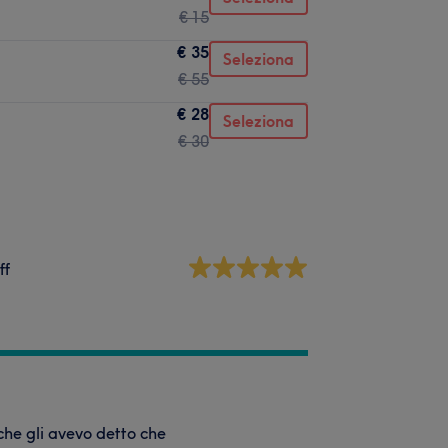
€ 15
€ 35
Seleziona
€ 55
€ 28
Seleziona
€ 30
ff
che gli avevo detto che