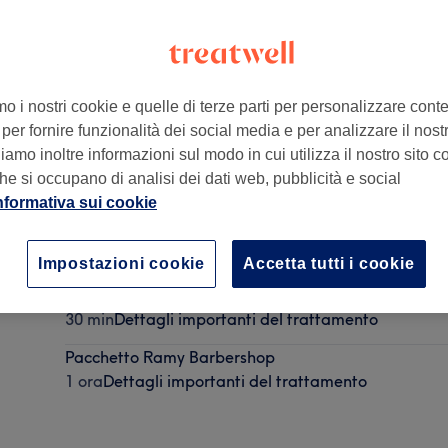
mo i nostri cookie e quelle di terze parti per personalizzare cont
per fornire funzionalità dei social media e per analizzare il nostro
0124
amo inoltre informazioni sul modo in cui utilizza il nostro sito co
he si occupano di analisi dei dati web, pubblicità e social
nformativa sui cookie
Hair Tattoo
30 min
Dettagli importanti del trattamento
Impostazioni cookie
Accetta tutti i cookie
Pulizia Viso
30 min
Dettagli importanti del trattamento
Pacchetto Ramy Barbershop
1 ora
Dettagli importanti del trattamento