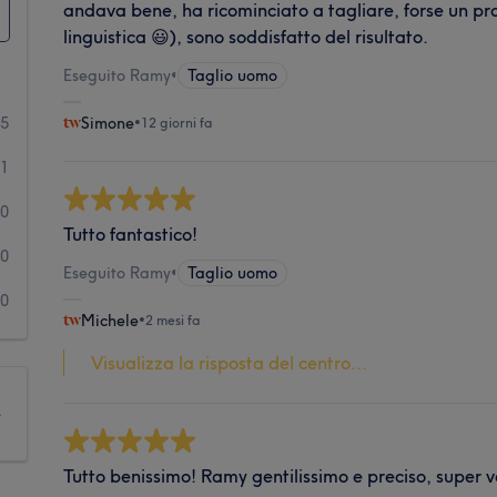
andava bene, ha ricominciato a tagliare, forse un pr
linguistica 😃), sono soddisfatto del risultato.
Eseguito Ramy
•
Taglio uomo
5
Simone
•
12 giorni fa
1
0
Tutto fantastico!
0
Eseguito Ramy
•
Taglio uomo
0
Michele
•
2 mesi fa
Visualizza la risposta del centro...
e
Tutto benissimo! Ramy gentilissimo e preciso, super 