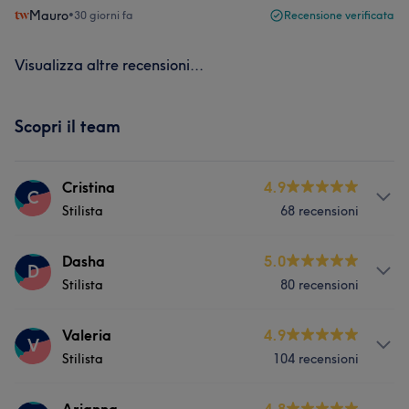
Mauro
•
30 giorni fa
Recensione verificata
Visualizza altre recensioni...
Scopri il team
Cristina
4.9
C
Stilista
68 recensioni
Servizi
Dasha
5.0
D
Stilista
80 recensioni
Viso
Unghie
Capelli
Massaggio
Servizi
Valeria
4.9
Depilazione
V
Stilista
104 recensioni
Viso
Unghie
Capelli
Massaggio
Servizi