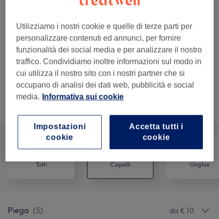
Dettagli importanti del trattamento
€ 35
Ristrutturante SUBLIME
Seleziona
Utilizziamo i nostri cookie e quelle di terze parti per
1 ora
personalizzare contenuti ed annunci, per fornire
Dettagli importanti del trattamento
funzionalità dei social media e per analizzare il nostro
traffico. Condividiamo inoltre informazioni sul modo in
Mostra altri 4 servizi che corrispondono...
cui utilizza il nostro sito con i nostri partner che si
occupano di analisi dei dati web, pubblicità e social
media.
Informativa sui cookie
Non è quello che cercavi?
Sfoglia la lista dei servizi
Impostazioni
Accetta tutti i
cookie
cookie
Tutti
Capelli
Unghie
Piega
(
5
)
da € 10