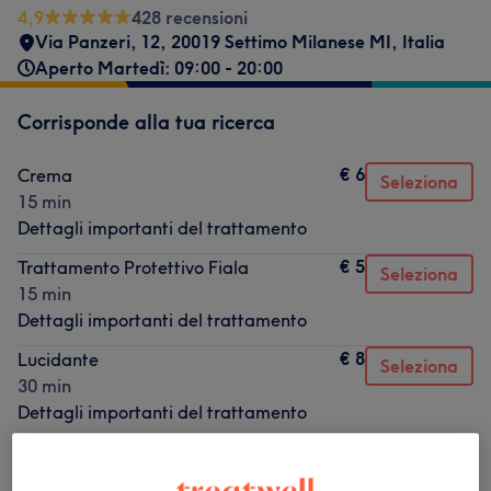
4,9
428 recensioni
Via Panzeri, 12, 20019 Settimo Milanese MI, Italia
Aperto Martedì: 09:00 - 20:00
Corrisponde alla tua ricerca
€ 6
Crema
Seleziona
15 min
Dettagli importanti del trattamento
€ 5
Trattamento Protettivo Fiala
Seleziona
15 min
Dettagli importanti del trattamento
€ 8
Lucidante
Seleziona
30 min
Dettagli importanti del trattamento
€ 35
ristrutturante intensivo
Seleziona
30 min