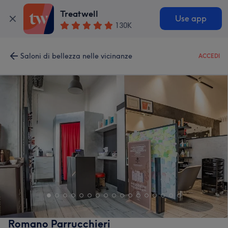
Treatwell
Use app
130K
Saloni di bellezza nelle vicinanze
ACCEDI
Romano Parrucchieri