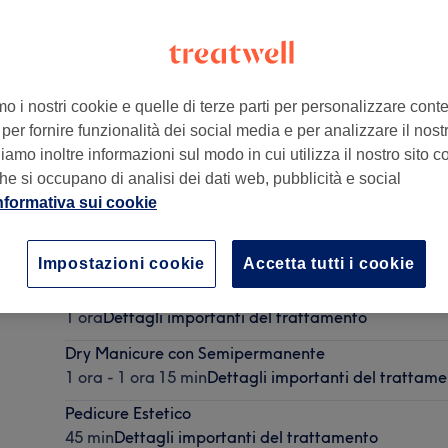
mo i nostri cookie e quelle di terze parti per personalizzare cont
per fornire funzionalità dei social media e per analizzare il nostro
133
amo inoltre informazioni sul modo in cui utilizza il nostro sito co
he si occupano di analisi dei dati web, pubblicità e social
nformativa sui cookie
Semipermanente Piedi
45 min
Dettagli importanti del trattamento
Impostazioni cookie
Accetta tutti i cookie
Applicazione Smalto Semipermanente Piedi con ped
1 ora
Dettagli importanti del trattamento
Dry Manicure con Semipermanente
1 ora - 1 ora 15 min
Dettagli importanti del trattam
Pedicure Estetico
45 min
Dettagli importanti del trattamento