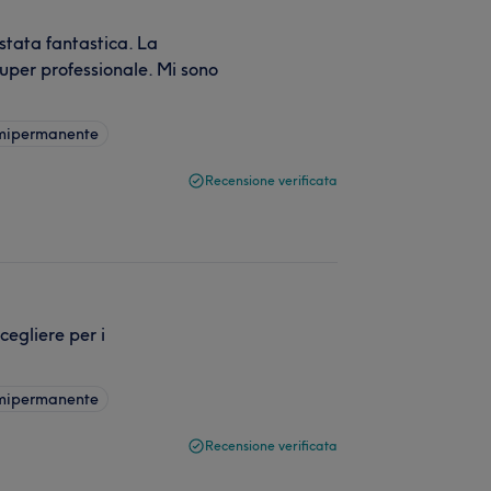
stata fantastica. La
super professionale. Mi sono
emipermanente
Recensione verificata
cegliere per i
emipermanente
Recensione verificata