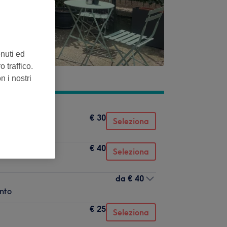
enuti ed
 traffico.
n i nostri
€ 30
Seleziona
€ 40
icure estetica
Seleziona
da
€ 40
ento
€ 25
Seleziona