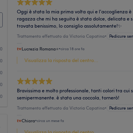
Oggi è stata la mia prima volta qui e l'accoglienza è 
ragazza che mi ha seguita è stata dolce, delicata e 
trovata benissimo, lo consiglio assolutamente!✨
Trattamento effettuato da Victoria Capatina
•
Pedicure s
10
Lucrezia Romana⭐️
•
circa 18 ore fa
Visualizza la risposta del centro...
0
0
0
Bravissima e molto professionale, tanti colori tra cui s
0
semipermanente. è stata una coccola, tornerò!
Trattamento effettuato da Victoria Capatina
•
Pedicure s
Chiara
•
circa un mese fa
e
Visualizza la risposta del centro...