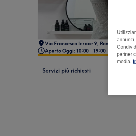
Utilizzia
annunci, 
Via Francesco Ierace 9
,
Roma (RM)
,
00
Condividi
Aperto Oggi: 10:00 - 19:00
partner c
media.
I
Servizi più richiesti