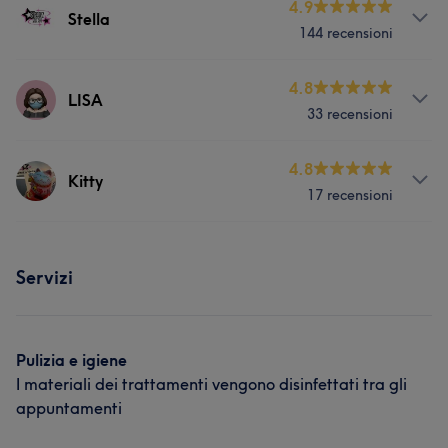
Servizi
4.9
Stella
144 recensioni
Unghie
Servizi
4.8
LISA
33 recensioni
Viso
Unghie
Depilazione
Servizi
4.8
Kitty
Portfolio
17 recensioni
Unghie
Servizi
Portfolio
Servizi
Viso
Unghie
Depilazione
Pulizia e igiene
I materiali dei trattamenti vengono disinfettati tra gli
appuntamenti