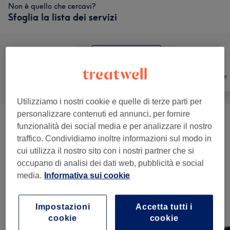
Non è quello che cercavi?
Sfoglia la lista dei servizi
Tutti
Unghie
Depilazione
Utilizziamo i nostri cookie e quelle di terze parti per
personalizzare contenuti ed annunci, per fornire
Manicure
(
12
)
da € 1
funzionalità dei social media e per analizzare il nostro
traffico. Condividiamo inoltre informazioni sul modo in
Pedicure
(
9
)
da € 8
cui utilizza il nostro sito con i nostri partner che si
occupano di analisi dei dati web, pubblicità e social
Ricostruzione Unghie
(
5
)
da € 8
media.
Informativa sui cookie
Impostazioni
Accetta tutti i
Il nostro lavoro
cookie
cookie
Tocca l'immagine per vedere più dettagli