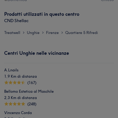
Prodotti utilizzati in questo centro
CND Shellac
Treatwell
Unghie
Firenze
Quartiere 5 Rifredi
>
>
>
Centri Unghie nelle vicinanze
Cosa dicono i nostri clienti di Stella
A.Lnails
Preciso/a
6
1,9 Km di distanza
(167)
Bellomo Estetica al Maschile
2,3 Km di distanza
(248)
Vincenzo Corda