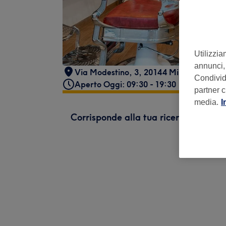
Utilizzia
annunci, 
Via Modestino, 3, 20144 Milano MI, Ital
Condividi
Aperto Oggi: 09:30 - 19:30
partner c
media.
I
Corrisponde alla tua ricerca