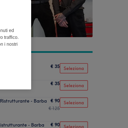
enuti ed
 traffico.
n i nostri
€ 35
Seleziona
€ 35
Seleziona
€ 90
Ristrutturante - Barba
Seleziona
€ 125
€ 90
istrutturante - Barba
Seleziona