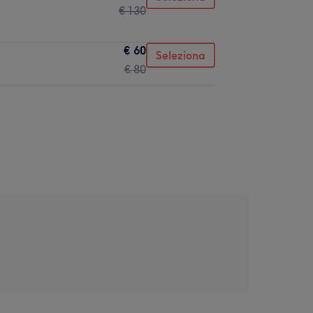
€ 130
€ 60
Seleziona
€ 80