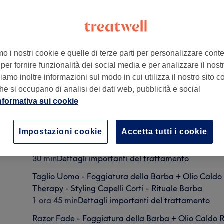
mo i nostri cookie e quelle di terze parti per personalizzare cont
per fornire funzionalità dei social media e per analizzare il nostro
ia
amo inoltre informazioni sul modo in cui utilizza il nostro sito co
he si occupano di analisi dei dati web, pubblicità e social
nformativa sui cookie
Taglio Uomo
30 min
Dettagli importanti del trattamento
Impostazioni cookie
Accetta tutti i cookie
Taglio Uomo Tradizionale
30 min
Dettagli importanti del trattamento
Taglio Uomo - Foggiatura della Barba + Olio Caldo 
Therapy - Styling Capelli Corti - Rituale Barba
1 ora 45 min
Dettagli importanti del trattamento
Razor Fade - Foggiatura della Barba + Olio Caldo R