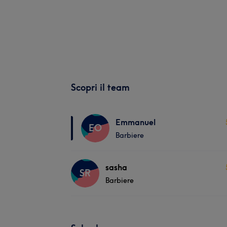
Scopri il team
Emmanuel
EO
Barbiere
sasha
SR
Barbiere