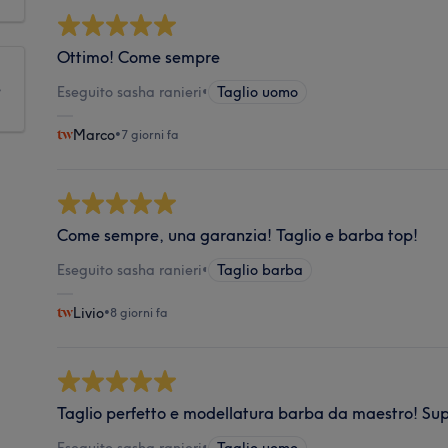
Ottimo! Come sempre
e
Eseguito sasha ranieri
•
Taglio uomo
Marco
•
7 giorni fa
Come sempre, una garanzia! Taglio e barba top!
Eseguito sasha ranieri
•
Taglio barba
Livio
•
8 giorni fa
Taglio perfetto e modellatura barba da maestro! Sup
Eseguito sasha ranieri
•
Taglio uomo