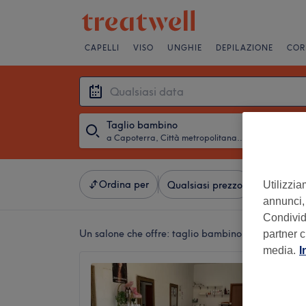
CAPELLI
VISO
UNGHIE
DEPILAZIONE
COR
Taglio bambino
a Capoterra, Città metropolitana di Cagliari
・
Qualsiasi 
Ordina per
Utilizzia
Qualsiasi prezzo
Saloni
annunci, 
Condividi
Un salone che offre:
taglio bambino a Capoterra, 
partner c
media.
I
Michell
Barber
5,0