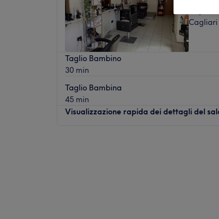
Capoterr
Cagliari
Taglio Bambino
30 min
Taglio Bambina
45 min
Visualizzazione rapida dei dettagli del sa
Lunedì
Chiuso
Martedì
09:00
–
18:00
Mercoledì
09:00
–
18:00
Giovedì
09:00
–
18:00
Venerdì
09:00
–
18:00
Sabato
09:00
–
16:30
Domenica
Chiuso