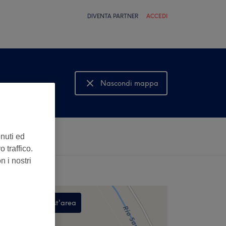
DIVENTA PARTNER
ACCEDI
Nascondi mappa
Mostra mappa
enuti ed
 traffico.
n i nostri
Cerca in quest'area
,