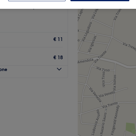
a, Città metropolitana di
€ 11
€ 18
lone