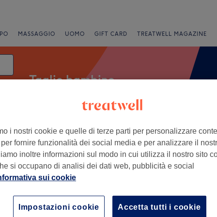
PO
MASSAGGIO
UOMO
GIFT CARD
TREATWELL MAGAZINE
Taglio bambino
data
mo i nostri cookie e quelle di terze parti per personalizzare cont
Offerte Express
Valutazione
per fornire funzionalità dei social media e per analizzare il nostro
amo inoltre informazioni sul modo in cui utilizza il nostro sito co
Città metropolitana di Cagliari
he si occupano di analisi dei dati web, pubblicità e social
nformativa sui cookie
+
e Hairdresser &
shop
−
Impostazioni cookie
Accetta tutti i cookie
2 recensioni