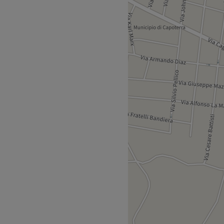
e la tua bellezza trova
BARBERSHOP, un'oasi
re personale, situata nel
 che ogni cliente sia unico:
ta a un semplice trattamento,
valorizzare la tua
ezza.
sulle ultime tendenze della
e più avanzate. Utilizziamo
lezionati per garantire la
tempo. Che tu stia cercando
isione o un trattamento
lizzati basati sulle tue