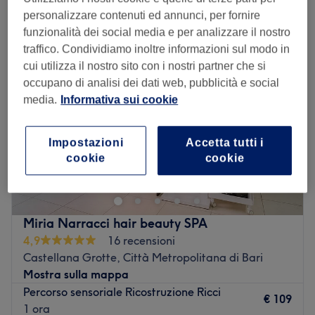
taglio capelli ricci vicino Città Metropolitana di Bari
personalizzare contenuti ed annunci, per fornire
funzionalità dei social media e per analizzare il nostro
traffico. Condividiamo inoltre informazioni sul modo in
cui utilizza il nostro sito con i nostri partner che si
occupano di analisi dei dati web, pubblicità e social
media.
Informativa sui cookie
Impostazioni
Accetta tutti i
cookie
cookie
Miria Narracci hair beauty SPA
4,9
16 recensioni
Castellana Grotte, Città Metropolitana di Bari
Mostra sulla mappa
Percorso sensoriale Ricostruzione Ricci
€ 109
1 ora