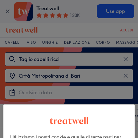
Treatwell
Use app
130K
ACCEDI
CAPELLI
VISO
UNGHIE
DEPILAZIONE
CORPO
MASSAGGI
Ordina per
Qualsiasi prezzo
Saloni
Offerte Expres
3 saloni che offrono:
Utilizziamo i nostri cookie e quelle di terze parti per