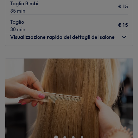
Taglio Bimbi
€ 15
35 min
Taglio
€ 15
30 min
Visualizzazione rapida dei dettagli del salone
Lunedì
08:30
–
19:30
Martedì
08:30
–
19:30
Mercoledì
08:30
–
19:30
Giovedì
08:30
–
19:30
Venerdì
08:30
–
19:30
Sabato
08:30
–
19:30
Domenica
Chiuso
GF Parrucchieri è un hair salon situato a Gioia del Colle,
in provincia di Bari. In questo salone bellezza e benessere
si incontrano per regalarti un’esperienza unica e risultati
impeccabili.