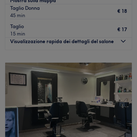
Mostra sulla mappa
Ambiente: curato e accogliente.
Taglio Donna
€ 18
Specializzato in: servizi barber.
45 min
Marche e prodotti utilizzati: Point Hair.
Taglio
Vai al salone
€ 17
15 min
Visualizzazione rapida dei dettagli del salone
Lunedì
Chiuso
Martedì
08:00
–
19:30
Mercoledì
08:00
–
19:30
Giovedì
08:00
–
19:30
Venerdì
08:00
–
19:30
Sabato
08:00
–
12:30
Domenica
Chiuso
Aperto nel 2003 al numero 9 di via Forziati, ad
Acquaviva delle Fonti in provincia di Bari, il salone
Vanità Parrucchieri è un punto di riferimento nel settore