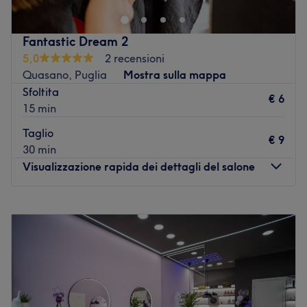
incontrano in ogni gesto. Ogni dettaglio è pensato per
accoglierti in un ambiente intimo, rilassante e
Fantastic Dream 2
curato,dove il tempo rallenta e la tua immagine prende
5,0
2 recensioni
forma con stile. Tra profumi delicati,e mani esperte ti
Quasano, Puglia
Mostra sulla mappa
accompagniamo in un viaggio su misura fatto di
Sfoltita
attenzione, ascolto e armonia.
€ 6
15 min
Vai al salone
Taglio
€ 9
30 min
Visualizzazione rapida dei dettagli del salone
Lunedì
Chiuso
Martedì
08:30
–
20:00
Mercoledì
08:30
–
20:00
Giovedì
16:30
–
19:00
Venerdì
16:30
–
19:00
Sabato
08:00
–
20:00
Domenica
Chiuso