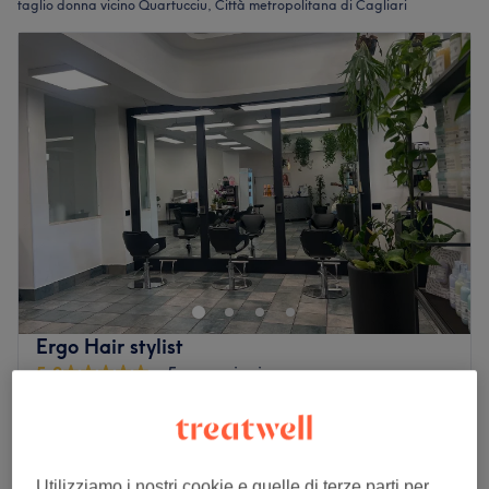
taglio donna vicino Quartucciu, Città metropolitana di Cagliari
Ergo Hair stylist
5,0
5 recensioni
Quartu Sant'Elena, Città metropolitana di
Cagliari
Mostra sulla mappa
Taglio donna
Utilizziamo i nostri cookie e quelle di terze parti per