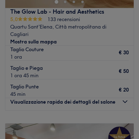
Il team:
The Glow Lab - Hair and Aesthetics
5,0
133 recensioni
Il salone vanta un piccolo team di esperti professionisti
Quartu Sant'Elena, Città metropolitana di
che si prende cura dei clienti con dedizione e passione.
Cagliari
Ogni membro del team è specializzato in diversi
Mostra sulla mappa
trattamenti e lavora con la massima cura per garantire
Taglio Couture
che ogni cliente riceva un servizio personalizzato e di
€ 30
1 ora
alta qualità.
Taglio e Piega
I punti forti del salone:
€ 50
1 ora 45 min
Atmosfera: informale e accogliente.
Specializzato in: colore e piega.
Taglio Punte
€ 20
Vai al salone
45 min
Visualizzazione rapida dei dettagli del salone
Lunedì
09:00
–
21:00
Martedì
09:00
–
21:00
Mercoledì
09:00
–
21:00