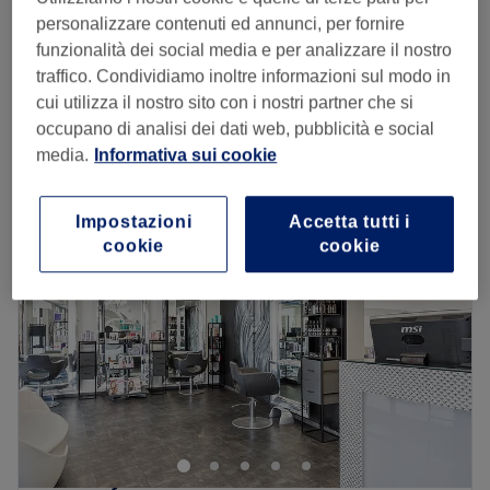
€ 30
30 min
personalizzare contenuti ed annunci, per fornire
funzionalità dei social media e per analizzare il nostro
Taglio e Piega
€ 63
traffico. Condividiamo inoltre informazioni sul modo in
1 ora 30 min
cui utilizza il nostro sito con i nostri partner che si
Visualizzazione rapida dei dettagli del salone
occupano di analisi dei dati web, pubblicità e social
media.
Informativa sui cookie
Lunedì
Chiuso
Martedì
09:00
–
17:00
Mercoledì
10:00
–
17:00
Impostazioni
Accetta tutti i
cookie
cookie
Giovedì
09:00
–
17:00
Venerdì
10:00
–
17:00
Sabato
09:00
–
17:00
Domenica
Chiuso
Ergo Hair Stylist è il salone di riferimento a Quartu
Sant'Elena per chi desidera rinnovare il proprio look con
stile e personalità. Un ambiente accogliente e moderno
dove un team di professionisti si prende cura dei tuoi
capelli con trattamenti all'avanguardia, tagli su misura e