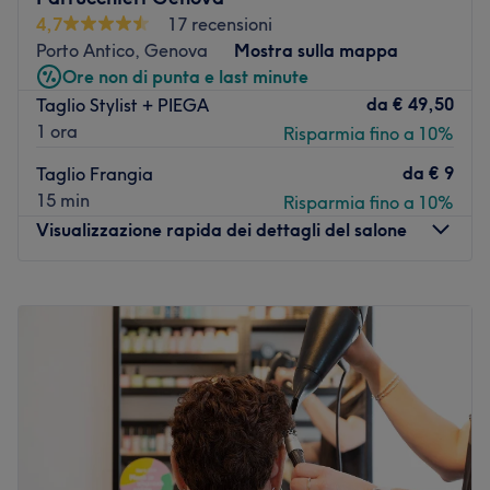
Il salone si trova a 1 minuto a piedi dalla fermata bus
4,7
17 recensioni
Palestro 2/.
Porto Antico, Genova
Mostra sulla mappa
Ore non di punta e last minute
Il team:
da
€ 49,50
Taglio Stylist + PIEGA
Sanja è una hairstylist che si prende cura dei tuoi capelli
1 ora
Risparmia fino a 10%
con trattamenti di alta qualità.
I punti forti del salone:
da
€ 9
Taglio Frangia
Atmosfera: cortese e professionale.
15 min
Risparmia fino a 10%
Specializzato in: taglio, piega e colore.
Visualizzazione rapida dei dettagli del salone
Vai al salone
Lunedì
09:30
–
18:30
Martedì
09:30
–
18:30
Mercoledì
09:30
–
18:30
Giovedì
09:30
–
18:30
Venerdì
09:30
–
18:30
Sabato
09:30
–
18:30
Domenica
Chiuso