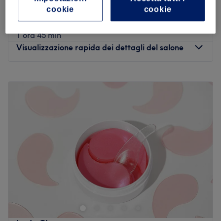
1 ora 45 min
cookie
cookie
Colore Radice, Taglio e Piega
da
€ 50
1 ora 45 min
Visualizzazione rapida dei dettagli del salone
Lunedì
09:00
–
19:00
Martedì
09:00
–
19:00
Mercoledì
09:00
–
19:00
Giovedì
09:00
–
19:00
Venerdì
09:00
–
19:00
Sabato
09:00
–
19:00
Domenica
Chiuso
Harmònia Lab è un centro estetico e parrucchiera situato
a Palermo e interamente dedicato alla tua bellezza e al
tuo benessere.
Trasporto pubblico più vicino: