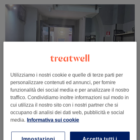
Utilizziamo i nostri cookie e quelle di terze parti per
personalizzare contenuti ed annunci, per fornire
funzionalità dei social media e per analizzare il nostro
Harmònia Lab
traffico. Condividiamo inoltre informazioni sul modo in
4,9
34 recensioni
cui utilizza il nostro sito con i nostri partner che si
Politeama-Libertà, Palermo
Mostra sulla mappa
occupano di analisi dei dati web, pubblicità e social
Taglio e Piega
media.
Informativa sui cookie
da
€ 30
1 ora
Colore Completo, Taglio e Piega
da
€ 60
Impostazioni
Accetta tutti i