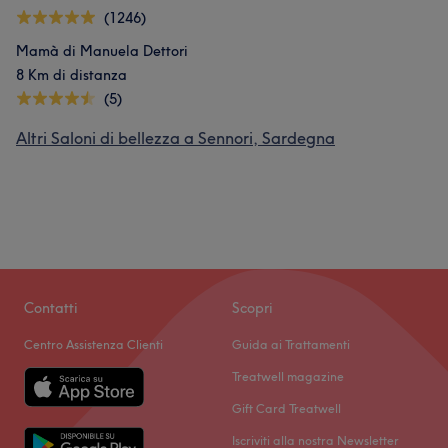
(1246)
Mamà di Manuela Dettori
8 Km di distanza
(5)
Altri Saloni di bellezza a Sennori, Sardegna
Contatti
Scopri
Centro Assistenza Clienti
Guida ai Trattamenti
Treatwell magazine
Gift Card Treatwell
Iscriviti alla nostra Newsletter