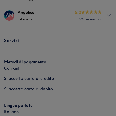
Servizi
Angelica
5.0
AM
Estetista
94 recensioni
Corpo
Servizi
Servizi
Viso
Corpo
Unghie
Capelli
Fitness
Massaggio
Depilazione
Metodi di pagamento
Medicina Estetica
Contanti
Si accetta carta di credito
Si accetta carta di debito
Lingue parlate
Italiano