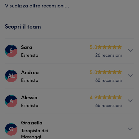
Visualizza altre recensioni...
Scopri il team
Sara
5.0
S
Estetista
26 recensioni
Servizi
Andrea
5.0
AL
Estetista
60 recensioni
Unghie
Servizi
Alessia
4.9
A
Estetista
66 recensioni
Viso
Corpo
Unghie
Capelli
Servizi
Graziella
Fitness
Massaggio
Depilazione
G
Terapista dei
Unghie
Massaggi
Medicina Estetica