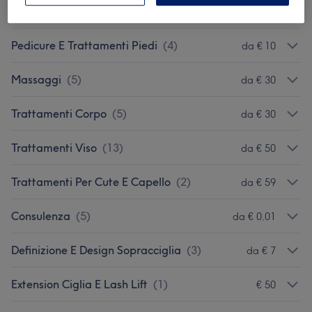
Manicure E Trattamenti Mani
(
8
)
da € 5
Pedicure E Trattamenti Piedi
(
4
)
da € 10
Massaggi
(
5
)
da € 30
Trattamenti Corpo
(
5
)
da € 30
Trattamenti Viso
(
13
)
da € 50
Trattamenti Per Cute E Capello
(
2
)
da € 59
Consulenza
(
5
)
da € 0,01
Definizione E Design Sopracciglia
(
3
)
da € 7
Extension Ciglia E Lash Lift
(
1
)
€ 50