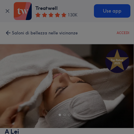
Treatwell
Use app
130K
Saloni di bellezza nelle vicinanze
ACCEDI
A Lei