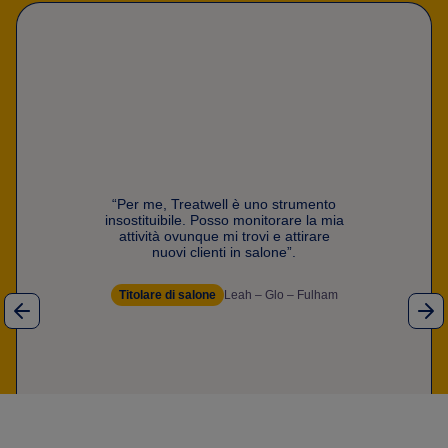
“Per me, Treatwell è uno strumento
insostituibile. Posso monitorare la mia
attività ovunque mi trovi e attirare
nuovi clienti in salone”.
Titolare di salone
Leah – Glo – Fulham