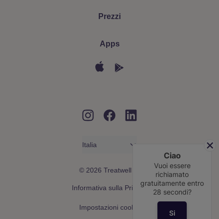
Prezzi
Apps
Apple App Store
Google Play
Instagram
Facebook
LinkedIn
Italia
Ciao
Vuoi essere
© 2026 Treatwell IT
richiamato
gratuitamente entro
Informativa sulla Privacy
28
secondi?
Impostazioni cookie
Si