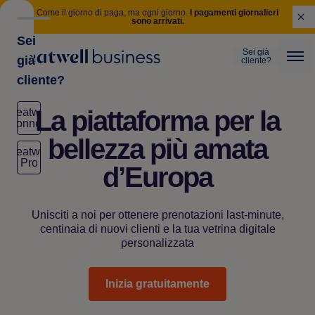
Come il giorno di paga, ma ogni giorno.
I pagamenti giornalieri
Cl
sono arrivati.
Sei
Sei già
già
cliente?
Treatwell
Me
cliente?
La piattaforma per la
Treatwell
Connect
bellezza più amata
Treatwell
Pro
d’Europa
Unisciti a noi per ottenere prenotazioni last-minute,
centinaia di nuovi clienti e la tua vetrina digitale
personalizzata
Inizia gratuitamente