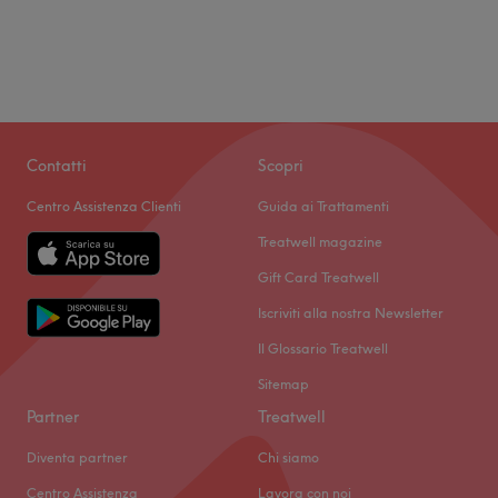
Contatti
Scopri
Centro Assistenza Clienti
Guida ai Trattamenti
Treatwell magazine
Gift Card Treatwell
Iscriviti alla nostra Newsletter
Il Glossario Treatwell
Sitemap
Partner
Treatwell
Diventa partner
Chi siamo
Centro Assistenza
Lavora con noi