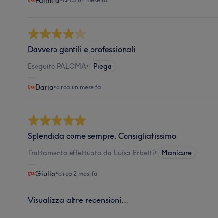
Palmira
•
circa un mese fa
Davvero gentili e professionali
Eseguito PALOMA
•
Piega
Daria
•
circa un mese fa
Splendida come sempre. Consigliatissimo
Trattamento effettuato da Luisa Erbetti
•
Manicure
Giulia
•
circa 2 mesi fa
Visualizza altre recensioni...