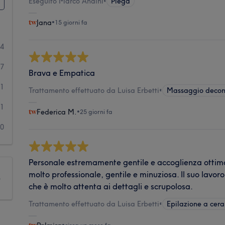
Eseguito Marco Andini
•
Piega
Jana
•
15 giorni fa
44
7
Brava e Empatica
1
Trattamento effettuato da Luisa Erbetti
•
Massaggio decon
1
Federica M.
•
25 giorni fa
0
Personale estremamente gentile e accoglienza ottima
molto professionale, gentile e minuziosa. Il suo lavo
e
che è molto attenta ai dettagli e scrupolosa.
Trattamento effettuato da Luisa Erbetti
•
Epilazione a cera