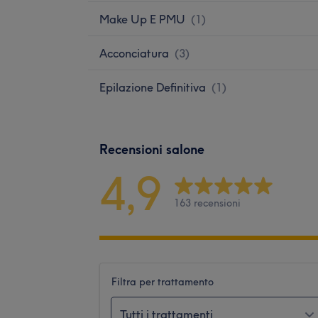
Make Up E PMU
(
1
)
Acconciatura
(
3
)
Epilazione Definitiva
(
1
)
Recensioni salone
4,9
163 recensioni
Filtra per trattamento
Tutti i trattamenti