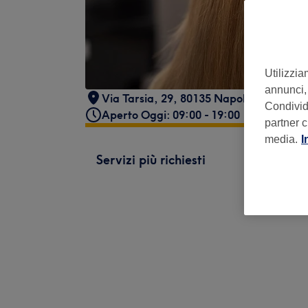
Utilizzia
annunci, 
Via Tarsia, 29, 80135 Napoli NA, Italia
Condividi
Aperto Oggi: 09:00 - 19:00
partner c
media.
I
Servizi più richiesti