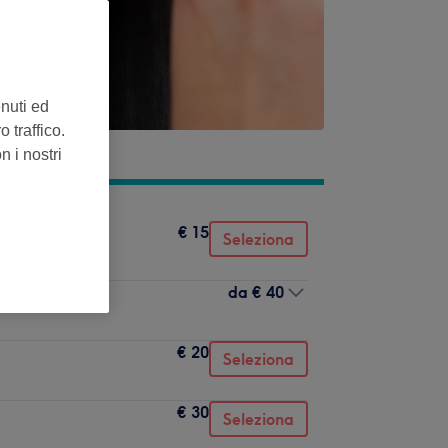
enuti ed
 traffico.
n i nostri
€ 15
Seleziona
da
€ 40
€ 20
Seleziona
€ 30
Seleziona