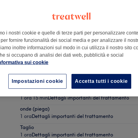
mo i nostri cookie e quelle di terze parti per personalizzare cont
per fornire funzionalità dei social media e per analizzare il nostro
amo inoltre informazioni sul modo in cui utilizza il nostro sito co
he si occupano di analisi dei dati web, pubblicità e social
nformativa sui cookie
Piega Specifica
30 min
Dettagli importanti del trattamento
Impostazioni cookie
Accetta tutti i cookie
Colore
1 ora 15 min
Dettagli importanti del trattamento
onde (piega)
1 ora
Dettagli importanti del trattamento
Taglio
1 ora
Dettagli importanti del trattamento