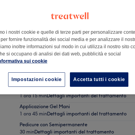
mo i nostri cookie e quelle di terze parti per personalizzare cont
per fornire funzionalità dei social media e per analizzare il nostro
oli NA, Italia
amo inoltre informazioni sul modo in cui utilizza il nostro sito co
he si occupano di analisi dei dati web, pubblicità e social
nformativa sui cookie
applicazione colore
15 min
Dettagli importanti del trattamento
Impostazioni cookie
Accetta tutti i cookie
Ritocco Colore
1 ora 15 min
Dettagli importanti del trattamento
Applicazione Gel Mani
1 ora 45 min
Dettagli importanti del trattamento
Pedicure con Semipermanente
30 min
Dettagli importanti del trattamento