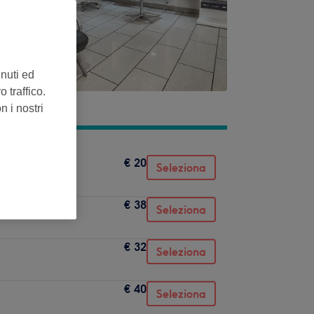
enuti ed
 traffico.
n i nostri
€ 20
Seleziona
€ 38
Seleziona
€ 32
Seleziona
€ 40
Seleziona