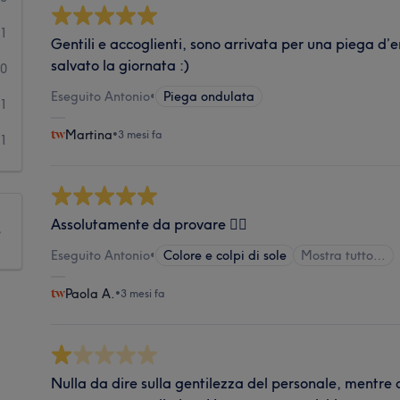
1
Gentili e accoglienti, sono arrivata per una piega 
salvato la giornata :)
0
Eseguito Antonio
•
Piega ondulata
1
Martina
•
3 mesi fa
1
Assolutamente da provare 👍🏼
e
Eseguito Antonio
•
Colore e colpi di sole
Mostra tutto…
Paola A.
•
3 mesi fa
Nulla da dire sulla gentilezza del personale, mentre 