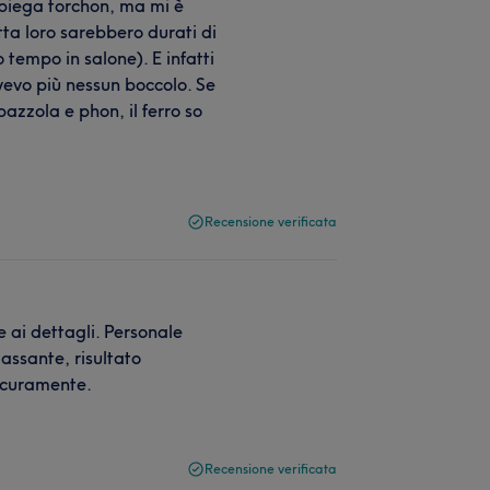
 piega torchon, ma mi è
etta loro sarebbero durati di
tempo in salone). E infatti
vevo più nessun boccolo. Se
pazzola e phon, il ferro so
Recensione verificata
 ai dettagli. Personale
lassante, risultato
sicuramente.
Recensione verificata