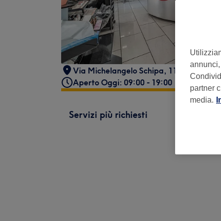
Utilizzia
annunci, 
Via Michelangelo Schipa, 110, 80122 Nap
Condividi
Aperto Oggi: 09:00 - 19:00
partner c
media.
I
Servizi più richiesti